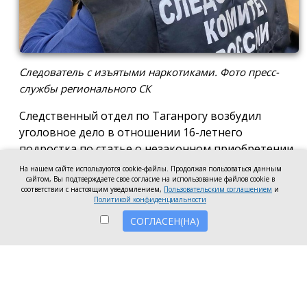
Следователь с изъятыми наркотиками. Фото пресс-
службы регионального СК
Следственный отдел по Таганрогу возбудил
уголовное дело в отношении 16-летнего
подростка по статье о незаконном приобретении
и хранении без цели сбыта наркотических средств
На нашем сайте используются cookie-файлы. Продолжая пользоваться данным
в крупном размере, сообщила пресс-служба
сайтом, Вы подтверждаете свое согласие на использование файлов cookie в
соответствии с настоящим уведомлением,
Пользовательским соглашением
и
регионального следкома.
Политикой конфиденциальности
СОГЛАСЕН(НА)
Согласно существующей версии, наркотики
молодой человек нашёл в Таганроге в августе
2026 года, забрал находку и носил с собой, пока её
не обнаружили и не изъяли правоохранители во
время личного досмотра подростка.