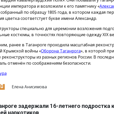
нции императора и возложили к его памятнику «
Алекса
, собранный по образцу 1805 года, в котором каждая пе
ия цветка соответстует букве имени Александр.
трукторы специально для церемонии возложения подг
ьные костюмы, в точностях повторяющие одежду ХIX ве
им, ранее в Таганроге проходила масштабная реконст
й Крымской войны «
Оборона Таганрога
», в которой пр
е реконструкторы из разных регионов России. В послед
аль отменён по соображениям безопасности.
ура
Елена Анисимова
анроге задержали 16-летнего подростка 
ией наркотиков