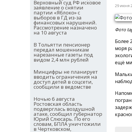
Верховный суд РФ исковое
29 июня 
заявление о снятии
партии «Яблоко» с
выборов в ГД из-за
финансовых нарушений.
Рассмотрение назначено
Фото ta
на 10 августа
Более 
В Тольятти пенсионер
моря р
передал мошенникам
нарезанные газеты под
эколог
видом 2,4 млн рублей
ещё ми
Минцифры не планирует
Мальки
вводить ограничения на
наблюд
доступ детей в соцсети,
сообщили в ведомстве
Напомн
Ночью 6 августа
погран
Ростовская область
задерж
подверглась воздушной
атаке, сообщил губернатор
красно
Юрий Слюсарь. По его
словам, БПЛА уничтожили
в Чертковском,