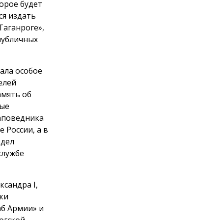
орое будет
ся издать
Таганроге»,
публичных
ала особое
елей
амять об
вые
заповедника
 России, а в
здел
службе
сандра I,
ки
аб Армии» и
огской