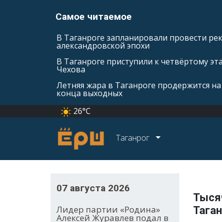
Самое читаемое
В Таганроге запланировали провести ре
александровской эпохи
В Таганроге приступили к четвёртому эт
Чехова
Летняя жара в Таганроге продержится на
конца выходных
26°C
Таганрог
07 августа 2026
Тыся
Лидер партии «Родина»
Таган
Алексей Журавлев подал в