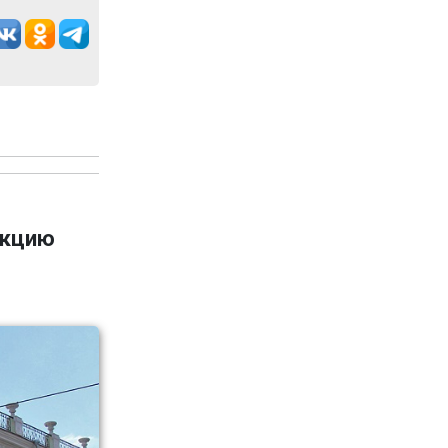
укцию