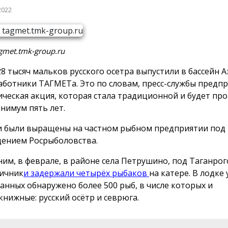
2022
gmet.tmk-group.ru
28 тысяч мальков русского осетра выпустили в бассейн 
аботники ТАГМЕТа. Это по словам, пресс-службы предпр
ическая акция, которая стала традиционной и будет пр
нимум пять лет.
 были выращены на частном рыбном предприятии под
ением Росрыболовства.
им, в феврале, в районе села Петрушино, под Таганро
ичник
и задержали четырёх рыбаков
на катере. В лодке 
анных обнаружено более 500 рыб, в числе которых и
книжные: русский осётр и севрюга.