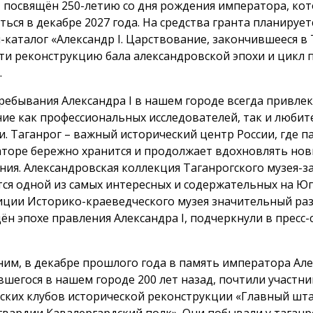
 посвящён 250-летию со дня рождения императора, кот
ться в декабре 2027 года. На средства гранта планирует
-каталог «Александр I. Царствование, закончившееся в 
ти реконструкцию бала александровской эпохи и цикл 
.
ребывания Александра I в нашем городе всегда привлек
ие как профессиональных исследователей, так и любит
и. Таганрог – важный исторический центр России, где п
торе бережно хранится и продолжает вдохновлять но
ния. Александровская коллекция Таганрогского музея-
тся одной из самых интересных и содержательных на Юге
иции Историко-краеведческого музея значительный ра
ён эпохе правления Александра I, подчеркнули в пресс-
им, в декабре прошлого года в память императора Алек
вшегося в нашем городе 200 лет назад, почтили участни
ских клубов исторической реконструкции «Главный шт
гвардии Кавалергардский полк». Они побывали у таганр