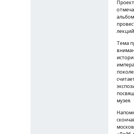
Проект
отмеча
альбом
провес
лекций
Тема п
вниман
истори
импера
поколе
считае
экспоз
посвящ
музея.
Напомн
сконча
москов
«Лейб-