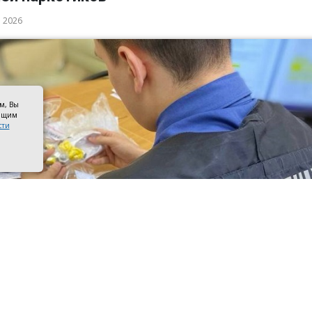
а 2026
ом, Вы
оящим
сти