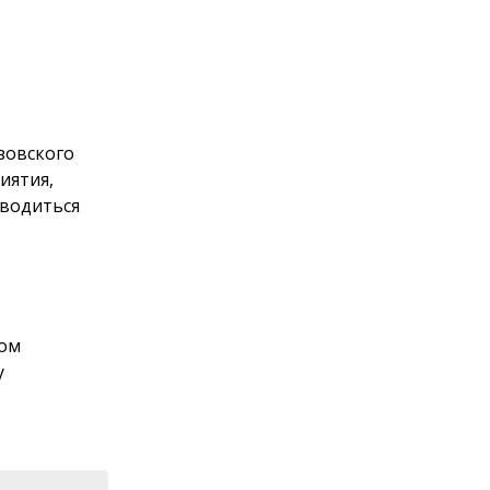
Азовского
иятия,
оводиться
гом
у