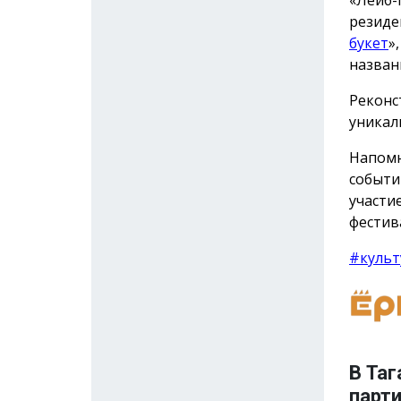
резиде
букет
»
назван
Реконс
уникал
Напомн
событи
участи
фестив
#культ
В Таг
парт