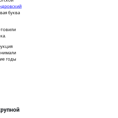
ндровский
рвая буква
отовили
ка.
рукция
инимали
ние годы
крупной