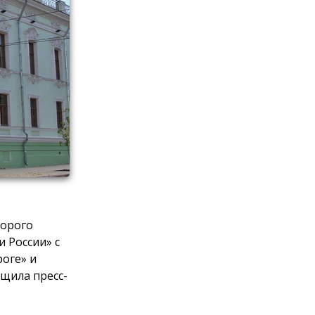
торого
и России» с
роге» и
бщила пресс-