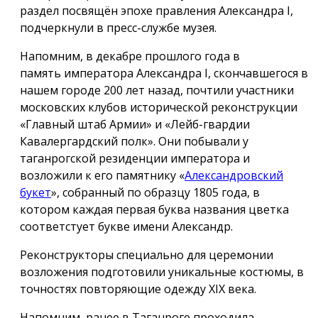
раздел посвящён эпохе правления Александра I,
подчеркнули в пресс-службе музея.
Напомним, в декабре прошлого года в
память императора Александра I, скончавшегося в
нашем городе 200 лет назад, почтили участники
московских клубов исторической реконструкции
«Главный штаб Армии» и «Лейб-гвардии
Кавалергардский полк». Они побывали у
таганрогской резиденции императора и
возложили к его памятнику «
Александровский
букет
», собранный по образцу 1805 года, в
котором каждая первая буква названия цветка
соответстует букве имени Александр.
Реконструкторы специально для церемонии
возложения подготовили уникальные костюмы, в
точностях повторяющие одежду ХIX века.
Напомним, ранее в Таганроге проходила