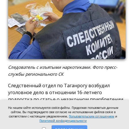
Следователь с изъятыми наркотиками. Фото пресс-
службы регионального СК
Следственный отдел по Таганрогу возбудил
уголовное дело в отношении 16-летнего
подростка по статье о незаконном приобретении
и хранении без цели сбыта наркотических средств
На нашем сайте используются cookie-файлы. Продолжая пользоваться данным
в крупном размере, сообщила пресс-служба
сайтом, Вы подтверждаете свое согласие на использование файлов cookie в
соответствии с настоящим уведомлением,
Пользовательским соглашением
и
регионального следкома.
Политикой конфиденциальности