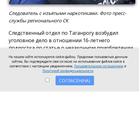
Следователь с изъятыми наркотиками. Фото пресс-
службы регионального СК
Следственный отдел по Таганрогу возбудил
уголовное дело в отношении 16-летнего
подростка по статье о незаконном приобретении
и хранении без цели сбыта наркотических средств
На нашем сайте используются cookie-файлы. Продолжая пользоваться данным
сайтом, Вы подтверждаете свое согласие на использование файлов cookie в
в крупном размере, сообщила пресс-служба
соответствии с настоящим уведомлением,
Пользовательским соглашением
и
регионального следкома.
Политикой конфиденциальности
СОГЛАСЕН(НА)
Согласно существующей версии, наркотики
молодой человек нашёл в Таганроге в августе
2026 года, забрал находку и носил с собой, пока её
не обнаружили и не изъяли правоохранители во
время личного досмотра подростка.
Полицейские проводят комплекс следственных
действий, направленных на установление всех