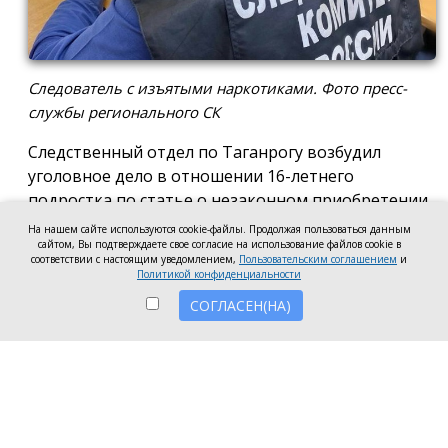
Следователь с изъятыми наркотиками. Фото пресс-
службы регионального СК
Следственный отдел по Таганрогу возбудил
уголовное дело в отношении 16-летнего
подростка по статье о незаконном приобретении
и хранении без цели сбыта наркотических средств
На нашем сайте используются cookie-файлы. Продолжая пользоваться данным
сайтом, Вы подтверждаете свое согласие на использование файлов cookie в
в крупном размере, сообщила пресс-служба
соответствии с настоящим уведомлением,
Пользовательским соглашением
и
регионального следкома.
Политикой конфиденциальности
СОГЛАСЕН(НА)
Согласно существующей версии, наркотики
молодой человек нашёл в Таганроге в августе
2026 года, забрал находку и носил с собой, пока её
не обнаружили и не изъяли правоохранители во
время личного досмотра подростка.