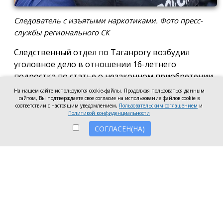
Следователь с изъятыми наркотиками. Фото пресс-
службы регионального СК
Следственный отдел по Таганрогу возбудил
уголовное дело в отношении 16-летнего
подростка по статье о незаконном приобретении
и хранении без цели сбыта наркотических средств
На нашем сайте используются cookie-файлы. Продолжая пользоваться данным
в крупном размере, сообщила пресс-служба
сайтом, Вы подтверждаете свое согласие на использование файлов cookie в
соответствии с настоящим уведомлением,
Пользовательским соглашением
и
регионального следкома.
Политикой конфиденциальности
СОГЛАСЕН(НА)
Согласно существующей версии, наркотики
молодой человек нашёл в Таганроге в августе
2026 года, забрал находку и носил с собой, пока её
не обнаружили и не изъяли правоохранители во
время личного досмотра подростка.
Полицейские проводят комплекс следственных
действий, направленных на установление всех