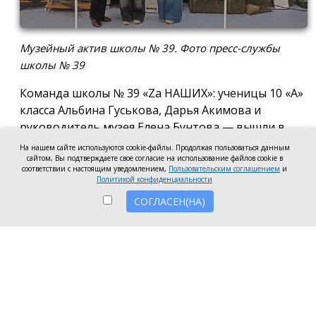
Музейный актив школы № 39. Фото пресс-службы
школы № 39
Команда школы № 39 «Za НАШИХ»: ученицы 10 «А»
класса Альбина Гуськова, Дарья Акимова и
руководитель музея Елена Бунтова — вышли в
финал Всероссийского конкурса школьных музеев
На нашем сайте используются cookie-файлы. Продолжая пользоваться данным
сайтом, Вы подтверждаете свое согласие на использование файлов cookie в
в номинации: «Экспозиция музея
соответствии с настоящим уведомлением,
Пользовательским соглашением
и
образовательной организации, посвящённая
Политикой конфиденциальности
специальной военной операции». Актив музея
СОГЛАСЕН(НА)
разработал и провёл виртуальную экскурсию «С
доблестью предков, по зову Отечества» по
экспозиции, посвящённой СВО, а также
представил работы по сбору экспонатов и
документов по этой тематике. Финалистов,
прошедших в заключительный этап проекта,
определило Российское общество «Знание».