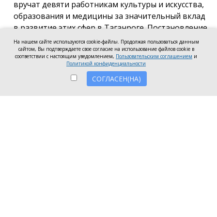
вручат девяти работникам культуры и искусства,
образования и медицины за значительный вклад
в развитие этих сфер в Таганроге. Постановление
о присуждении премии подписала глава города
На нашем сайте используются cookie-файлы. Продолжая пользоваться данным
Светлана Камбулова.
сайтом, Вы подтверждаете свое согласие на использование файлов cookie в
соответствии с настоящим уведомлением,
Пользовательским соглашением
и
Политикой конфиденциальности
В области культуры и искусства почётную премию
вручат заведующей отделом дореволюционных и
СОГЛАСЕН(НА)
ценных изданий Центральной городской
публичной библиотеки имени А.П. Чехова Наталье
Мартыновой, заместителю руководителя по
работе со зрителями «Таганрогский ордена «Знак
Почета» театр им. А.П. Чехова» Анастасии
Устиновой и преподавателю «Таганрогской
детской школа искусств» Ольге Клушиной.
В области образования конкурсное жюри высоко
оценило работу заведующей детского сада № 100
«Рябинушка» Светланы Белой, учителя русского
языка и литературы школы № 35 Александры