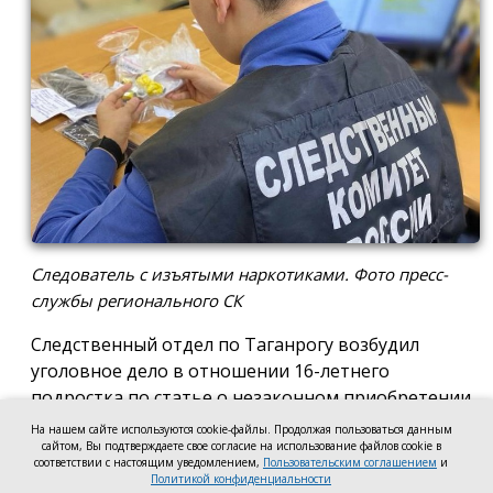
Следователь с изъятыми наркотиками. Фото пресс-
службы регионального СК
Следственный отдел по Таганрогу возбудил
уголовное дело в отношении 16-летнего
подростка по статье о незаконном приобретении
и хранении без цели сбыта наркотических средств
На нашем сайте используются cookie-файлы. Продолжая пользоваться данным
в крупном размере, сообщила пресс-служба
сайтом, Вы подтверждаете свое согласие на использование файлов cookie в
соответствии с настоящим уведомлением,
Пользовательским соглашением
и
регионального следкома.
Политикой конфиденциальности