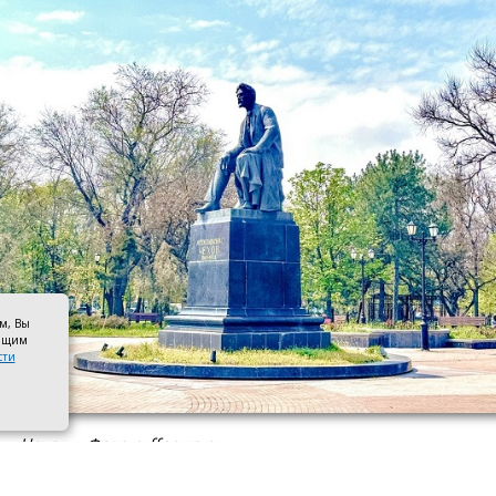
ом, Вы
оящим
сти
к Чехову. Фото ruffnews.ru
 году Чеховские премии традиционно вручат девяти ра