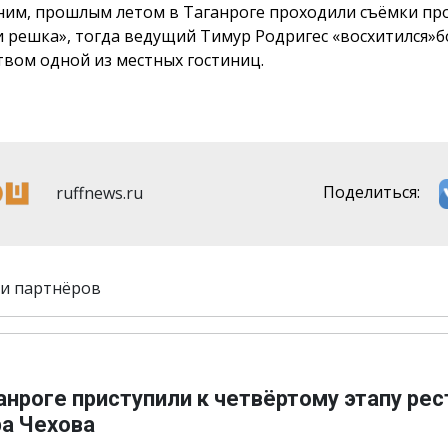
им, прошлым летом в Таганроге проходили съёмки п
и решка», тогда ведущий Тимур Родригес «восхитился»
твом одной из местных гостиниц.
ruffnews.ru
Поделиться:
и партнёров
анроге приступили к четвёртому этапу ре
ра Чехова