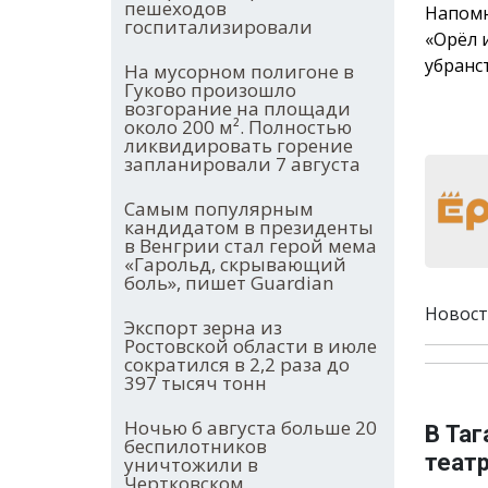
пешеходов
Напомн
госпитализировали
«Орёл 
убранс
На мусорном полигоне в
Гуково произошло
возгорание на площади
около 200 м². Полностью
ликвидировать горение
запланировали 7 августа
Самым популярным
кандидатом в президенты
в Венгрии стал герой мема
«Гарольд, скрывающий
боль», пишет Guardian
Новост
Экспорт зерна из
Ростовской области в июле
сократился в 2,2 раза до
397 тысяч тонн
Ночью 6 августа больше 20
В Таг
беспилотников
теат
уничтожили в
Чертковском,