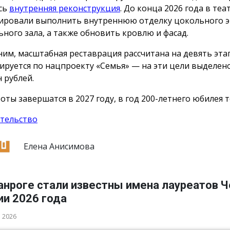
сь
внутренняя реконструкция
. До конца 2026 года в теа
ировали выполнить внутреннюю отделку цокольного э
ьного зала, а также обновить кровлю и фасад.
им, масштабная реставрация рассчитана на девять эта
ируется по нацпроекту «Семья» — на эти цели выделен
 рублей.
оты завершатся в 2027 году, в год 200-летнего юбилея т
тельство
Елена Анисимова
анроге стали известны имена лауреатов 
ии 2026 года
а 2026