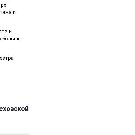
тре
тажа и
пов и
о больше
еатра.
Чеховской