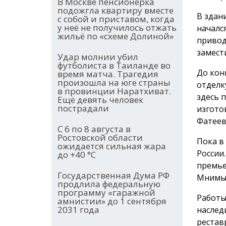
В Москве пенсионерка
подожгла квартиру вместе
В здан
с собой и приставом, когда
у неё не получилось отжать
началс
жильё по «схеме Долиной»
привод
замест
Удар молнии убил
футболиста в Таиланде во
До кон
время матча. Трагедия
произошла на юге страны
отделк
в провинции Наратхиват.
здесь 
Ещё девять человек
пострадали
изгото
Фатеев
С 6 по 8 августа в
Ростовской области
Пока в
ожидается сильная жара
России
до +40 °С
премье
Государственная Дума РФ
Мнимый
продлила федеральную
программу «гаражной
Работы
амнистии» до 1 сентября
2031 года
наслед
рестав