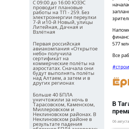
С 09:00 до 16:00 ЮЗЭС
начала
проводит плановые
заплан
работы на ТП - 259. Без
электроэнергии переулки
зрител
7-й и10-й Новый, улицы
Литейная, Дачная и
Напомн
Взлётная
финанс
Первая российская
577 млн
авиакомпания «Открытое
небо» получила
Все раб
сертификат на
коммерческие полёты на
#строи
аэростатах. Сначала они
будут выполнять полёты
над Алтаем, а затем и в
других регионах
Больше 40 БПЛА
уничтожили за ночь в
В Таг
Тарасовском, Каменском,
Миллеровском и
прем
Неклиновском районах. В
Неклиновском районе в
06 август
результате падения
обломков БПЛА загорелась