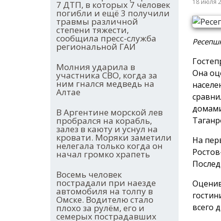
18 июля 
7 ДТП, в которых 7 человек
погибли и ещё 3 получили
травмы различной
степени тяжести,
сообщила пресс-служба
Ресепшн
региональной ГАИ
Гостеп
Молния ударила в
Она оц
участника СВО, когда за
ним гнался медведь на
населе
Алтае
сравни
домами
В Аргентине морской лев
Таганро
пробрался на корабль,
залез в каюту и уснул на
кровати. Моряки заметили
На пер
нелегала только когда он
Ростов
начал громко храпеть
Послед
Восемь человек
пострадали при наезде
Оценив
автомобиля на толпу в
гостин
Омске. Водителю стало
всего д
плохо за рулём, его и
семерых пострадавших