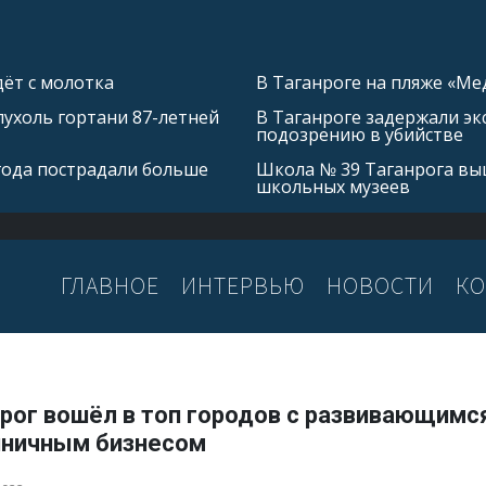
ёт с молотка
В Таганроге на пляже «Ме
ухоль гортани 87-летней
В Таганроге задержали эк
подозрению в убийстве
 года пострадали больше
Школа № 39 Таганрога выш
школьных музеев
ГЛАВНОЕ
ИНТЕРВЬЮ
НОВОСТИ
КО
нрог вошёл в топ городов с развивающимс
иничным бизнесом