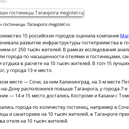
2022
 гостиницы Таганрога megotel.ru
риимство 15 российских городов оценила компания
Mar
енивала развитие инфраструктуры гостеприимства в го
нием от 250 тысяч жителей. В рамках исследования ана
ли города по насыщенности отелями и гостиницами, са
 отдыха в расчёте на 10 тысяч жителей. В топ-15 лучши
г, у города 13-е место.
вом месте — Сочи, за ним Калининград, на 3-м месте Пе
-на-Дону расположился повыше Таганрога, у города 7-е 
ние — 14 и 15 место достались Костроме и Казани с Том
ались города по количеству гостиниц, например в Сочи
ицы и санаториев на 10 тысяч жителей, в Таганроге при
ва отеля на 10 тысяч жителей.