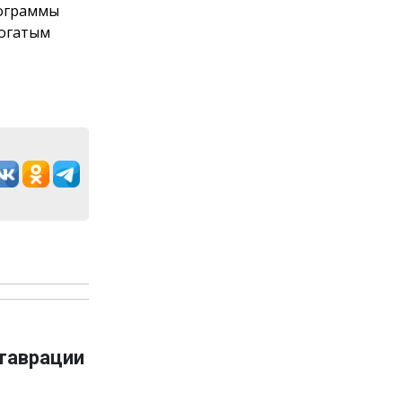
рограммы
богатым
ставрации