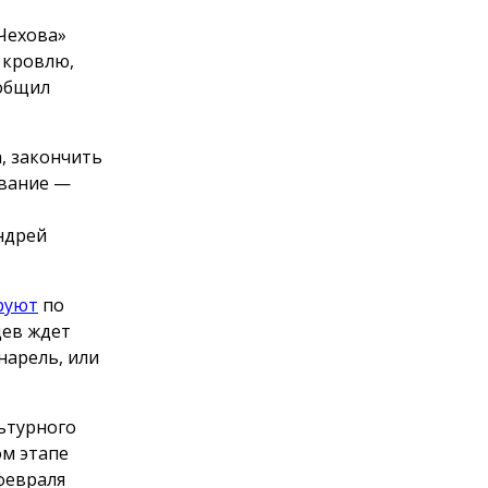
 Чехова»
 кровлю,
ообщил
, закончить
ование —
ндрей
руют
по
цев ждет
нарель, или
льтурного
ом этапе
февраля