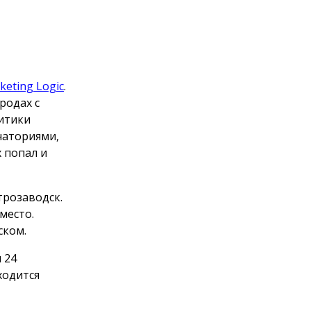
keting Logic
.
родах с
литики
наториями,
х попал и
трозаводск.
место.
ском.
 24
ходится