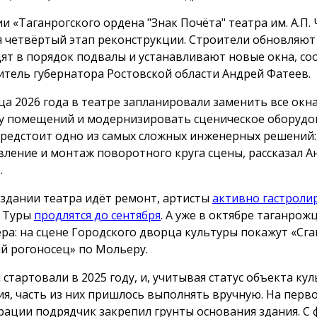
ии «Таганрогского ордена "Знак Почёта" театра им. А.П.
я четвёртый этап реконструкции. Строители обновляют
ят в порядок подвалы и устанавливают новые окна, с
итель губернатора Ростовской области Андрей Фатеев.
ца 2026 года в театре запланировали заменить все окна
у помещений и модернизировать сценическое оборуд
предстоит одно из самых сложных инженерных решений:
вление и монтаж поворотного круга сцены, рассказал А
.
 здании театра идёт ремонт, артисты
активно гастроли
. Туры
продлятся до сентября
. А уже в октябре таганрож
ра: на сцене Городского дворца культуры покажут «Сга
 рогоносец» по Мольеру.
 стартовали в 2025 году, и, учитывая статус объекта ку
ия, часть из них пришлось выполнять вручную. На перв
рации подрядчик закрепил грунты основания здания. С 