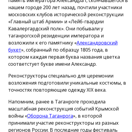
память императора Александра I, скончавшегося в
нашем городе 200 лет назад, почтили участники
московских клубов исторической реконструкции
«Главный штаб Армии» и «Лейб-гвардии
Кавалергардский полк». Они побывали у
таганрогской резиденции императора и
возложили к его памятнику «
Александровский
букет
», собранный по образцу 1805 года, в
котором каждая первая буква названия цветка
соответстует букве имени Александр.
Реконструкторы специально для церемонии
возложения подготовили уникальные костюмы, в
точностях повторяющие одежду ХIX века.
Напомним, ранее в Таганроге проходила
масштабная реконструкция событий Крымской
войны «
Оборона Таганрога
», в которой
принимали участие реконструкторы из разных
регионов России. В последние годы фестиваль