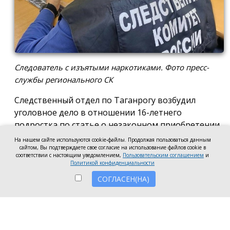
Следователь с изъятыми наркотиками. Фото пресс-
службы регионального СК
Следственный отдел по Таганрогу возбудил
уголовное дело в отношении 16-летнего
подростка по статье о незаконном приобретении
и хранении без цели сбыта наркотических средств
На нашем сайте используются cookie-файлы. Продолжая пользоваться данным
в крупном размере, сообщила пресс-служба
сайтом, Вы подтверждаете свое согласие на использование файлов cookie в
соответствии с настоящим уведомлением,
Пользовательским соглашением
и
регионального следкома.
Политикой конфиденциальности
СОГЛАСЕН(НА)
Согласно существующей версии, наркотики
молодой человек нашёл в Таганроге в августе
2026 года, забрал находку и носил с собой, пока её
не обнаружили и не изъяли правоохранители во