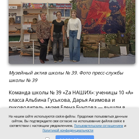
Музейный актив школы № 39. Фото пресс-службы
школы № 39
Команда школы № 39 «Za НАШИХ»: ученицы 10 «А»
класса Альбина Гуськова, Дарья Акимова и
руководитель музея Елена Бунтова — вышли в
финал Всероссийского конкурса школьных музеев
На нашем сайте используются cookie-файлы. Продолжая пользоваться данным
в номинации: «Экспозиция музея
сайтом, Вы подтверждаете свое согласие на использование файлов cookie в
соответствии с настоящим уведомлением,
Пользовательским соглашением
и
образовательной организации, посвящённая
Политикой конфиденциальности
специальной военной операции». Актив музея