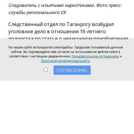
Следователь с изъятыми наркотиками. Фото пресс-
службы регионального СК
Следственный отдел по Таганрогу возбудил
уголовное дело в отношении 16-летнего
подростка по статье о незаконном приобретении
и хранении без цели сбыта наркотических средств
На нашем сайте используются cookie-файлы. Продолжая пользоваться данным
в крупном размере, сообщила пресс-служба
сайтом, Вы подтверждаете свое согласие на использование файлов cookie в
соответствии с настоящим уведомлением,
Пользовательским соглашением
и
регионального следкома.
Политикой конфиденциальности
СОГЛАСЕН(НА)
Согласно существующей версии, наркотики
молодой человек нашёл в Таганроге в августе
2026 года, забрал находку и носил с собой, пока её
не обнаружили и не изъяли правоохранители во
время личного досмотра подростка.
Полицейские проводят комплекс следственных
действий, направленных на установление всех
обстоятельств совершённого преступления.