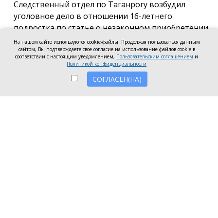
Следственный отдел по Таганрогу возбудил
уголовное дело в отношении 16-летнего
подростка по статье о незаконном приобретении
и хранении без цели сбыта наркотических средств
На нашем сайте используются cookie-файлы. Продолжая пользоваться данным
в крупном размере, сообщила пресс-служба
сайтом, Вы подтверждаете свое согласие на использование файлов cookie в
соответствии с настоящим уведомлением,
Пользовательским соглашением
и
регионального следкома.
Политикой конфиденциальности
СОГЛАСЕН(НА)
Согласно существующей версии, наркотики
молодой человек нашёл в Таганроге в августе
2026 года, забрал находку и носил с собой, пока её
не обнаружили и не изъяли правоохранители во
время личного досмотра подростка.
Полицейские проводят комплекс следственных
действий, направленных на установление всех
обстоятельств совершённого преступления.
Следственное управление СК России по
Ростовской области призывает родителей уделять
внимание кругу общения несовершеннолетних, их