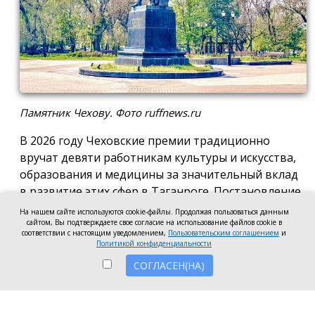
Памятник Чехову. Фото ruffnews.ru
В 2026 году Чеховские премии традиционно
вручат девяти работникам культуры и искусства,
образования и медицины за значительный вклад
в развитие этих сфер в Таганроге. Постановление
о присуждении премии подписала глава города
На нашем сайте используются cookie-файлы. Продолжая пользоваться данным
сайтом, Вы подтверждаете свое согласие на использование файлов cookie в
Светлана Камбулова.
соответствии с настоящим уведомлением,
Пользовательским соглашением
и
Политикой конфиденциальности
В области культуры и искусства почётную премию
СОГЛАСЕН(НА)
вручат заведующей отделом дореволюционных и
ценных изданий Центральной городской
публичной библиотеки имени А.П. Чехова Наталье