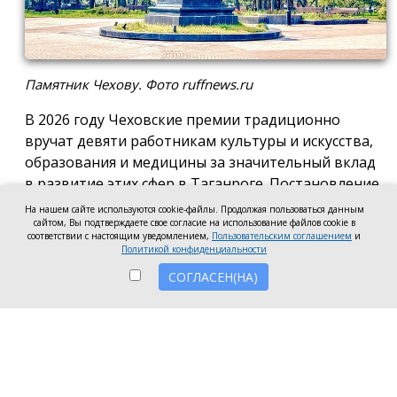
Памятник Чехову. Фото ruffnews.ru
В 2026 году Чеховские премии традиционно
вручат девяти работникам культуры и искусства,
образования и медицины за значительный вклад
в развитие этих сфер в Таганроге. Постановление
о присуждении премии подписала глава города
На нашем сайте используются cookie-файлы. Продолжая пользоваться данным
Светлана Камбулова.
сайтом, Вы подтверждаете свое согласие на использование файлов cookie в
соответствии с настоящим уведомлением,
Пользовательским соглашением
и
Политикой конфиденциальности
В области культуры и искусства почётную премию
вручат заведующей отделом дореволюционных и
СОГЛАСЕН(НА)
ценных изданий Центральной городской
публичной библиотеки имени А.П. Чехова Наталье
Мартыновой, заместителю руководителя по
работе со зрителями «Таганрогский ордена «Знак
Почета» театр им. А.П. Чехова» Анастасии