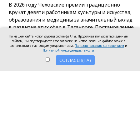
В 2026 году Чеховские премии традиционно
вручат девяти работникам культуры и искусства,
образования и медицины за значительный вклад
в развитие этих сфер в Таганроге. Постановление
о присуждении премии подписала глава города
На нашем сайте используются cookie-файлы. Продолжая пользоваться данным
Светлана Камбулова.
сайтом, Вы подтверждаете свое согласие на использование файлов cookie в
соответствии с настоящим уведомлением,
Пользовательским соглашением
и
Политикой конфиденциальности
В области культуры и искусства почётную премию
вручат заведующей отделом дореволюционных и
СОГЛАСЕН(НА)
ценных изданий Центральной городской
публичной библиотеки имени А.П. Чехова Наталье
Мартыновой, заместителю руководителя по
работе со зрителями «Таганрогский ордена «Знак
Почета» театр им. А.П. Чехова» Анастасии
Устиновой и преподавателю «Таганрогской
детской школа искусств» Ольге Клушиной.
В области образования конкурсное жюри высоко
оценило работу заведующей детского сада № 100