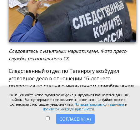
Следователь с изъятыми наркотиками. Фото пресс-
службы регионального СК
Следственный отдел по Таганрогу возбудил
уголовное дело в отношении 16-летнего
подростка по статье о незаконном приобретении
и хранении без цели сбыта наркотических средств
На нашем сайте используются cookie-файлы. Продолжая пользоваться данным
в крупном размере, сообщила пресс-служба
сайтом, Вы подтверждаете свое согласие на использование файлов cookie в
соответствии с настоящим уведомлением,
Пользовательским соглашением
и
регионального следкома.
Политикой конфиденциальности
СОГЛАСЕН(НА)
Согласно существующей версии, наркотики
молодой человек нашёл в Таганроге в августе
2026 года, забрал находку и носил с собой, пока её