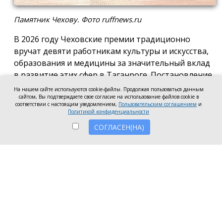
Памятник Чехову. Фото ruffnews.ru
В 2026 году Чеховские премии традиционно
вручат девяти работникам культуры и искусства,
образования и медицины за значительный вклад
в развитие этих сфер в Таганроге. Постановление
о присуждении премии подписала глава города
На нашем сайте используются cookie-файлы. Продолжая пользоваться данным
Светлана Камбулова.
сайтом, Вы подтверждаете свое согласие на использование файлов cookie в
соответствии с настоящим уведомлением,
Пользовательским соглашением
и
Политикой конфиденциальности
В области культуры и искусства почётную премию
вручат заведующей отделом дореволюционных и
СОГЛАСЕН(НА)
ценных изданий Центральной городской
публичной библиотеки имени А.П. Чехова Наталье
Мартыновой, заместителю руководителя по
работе со зрителями «Таганрогский ордена «Знак
Почета» театр им. А.П. Чехова» Анастасии
Устиновой и преподавателю «Таганрогской
детской школа искусств» Ольге Клушиной.