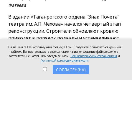
Фатеева
В здании «Таганрогского ордена "Знак Почёта"
театра им. А.П. Чехова» начался четвёртый этап
реконструкции. Строители обновляют кровлю,
приводят в порядок подвалы и устанавливают
новые окна, сообщил заместитель губернатора
На нашем сайте используются cookie-файлы. Продолжая пользоваться данным
Ростовской области Андрей Фатеев.
сайтом, Вы подтверждаете свое согласие на использование файлов cookie в
соответствии с настоящим уведомлением,
Пользовательским соглашением
и
Политикой конфиденциальности
До конца 2026 года в театре запланировали
СОГЛАСЕН(НА)
заменить все окна, закончить отделку помещений
и модернизировать сценическое оборудование —
здесь предстоит одно из самых сложных
инженерных решений: изготовление и монтаж
поворотного круга сцены, рассказал Андрей
Фатеев.
Пока в здании театра идёт ремонт, артисты
активно гастролируют
по России. Туры
продлятся