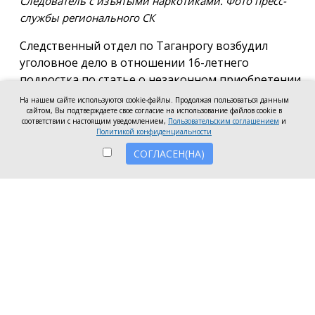
Следователь с изъятыми наркотиками. Фото пресс-
службы регионального СК
Следственный отдел по Таганрогу возбудил
уголовное дело в отношении 16-летнего
подростка по статье о незаконном приобретении
и хранении без цели сбыта наркотических средств
На нашем сайте используются cookie-файлы. Продолжая пользоваться данным
в крупном размере, сообщила пресс-служба
сайтом, Вы подтверждаете свое согласие на использование файлов cookie в
соответствии с настоящим уведомлением,
Пользовательским соглашением
и
регионального следкома.
Политикой конфиденциальности
СОГЛАСЕН(НА)
Согласно существующей версии, наркотики
молодой человек нашёл в Таганроге в августе
2026 года, забрал находку и носил с собой, пока её
не обнаружили и не изъяли правоохранители во
время личного досмотра подростка.
Полицейские проводят комплекс следственных
действий, направленных на установление всех
обстоятельств совершённого преступления.