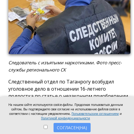
Следователь с изъятыми наркотиками. Фото пресс-
службы регионального СК
Следственный отдел по Таганрогу возбудил
уголовное дело в отношении 16-летнего
подростка по статье о незаконном приобретении
и хранении без цели сбыта наркотических средств
На нашем сайте используются cookie-файлы. Продолжая пользоваться данным
в крупном размере, сообщила пресс-служба
сайтом, Вы подтверждаете свое согласие на использование файлов cookie в
соответствии с настоящим уведомлением,
Пользовательским соглашением
и
регионального следкома.
Политикой конфиденциальности
СОГЛАСЕН(НА)
Согласно существующей версии, наркотики