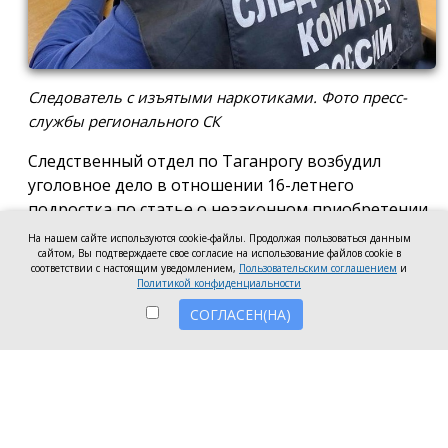
Следователь с изъятыми наркотиками. Фото пресс-
службы регионального СК
Следственный отдел по Таганрогу возбудил
уголовное дело в отношении 16-летнего
подростка по статье о незаконном приобретении
и хранении без цели сбыта наркотических средств
На нашем сайте используются cookie-файлы. Продолжая пользоваться данным
в крупном размере, сообщила пресс-служба
сайтом, Вы подтверждаете свое согласие на использование файлов cookie в
соответствии с настоящим уведомлением,
Пользовательским соглашением
и
регионального следкома.
Политикой конфиденциальности
СОГЛАСЕН(НА)
Согласно существующей версии, наркотики
молодой человек нашёл в Таганроге в августе
2026 года, забрал находку и носил с собой, пока её
не обнаружили и не изъяли правоохранители во
время личного досмотра подростка.