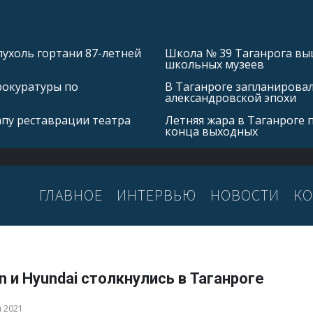
ухоль гортани 87-летней
Школа № 39 Таганрога выш
школьных музеев
рокуратуры по
В Таганроге запланирова
александровской эпохи
апу реставрации театра
Летняя жара в Таганроге 
конца выходных
ГЛАВНОЕ
ИНТЕРВЬЮ
НОВОСТИ
КО
n и Hyundai столкнулись в Таганроге
я 2021