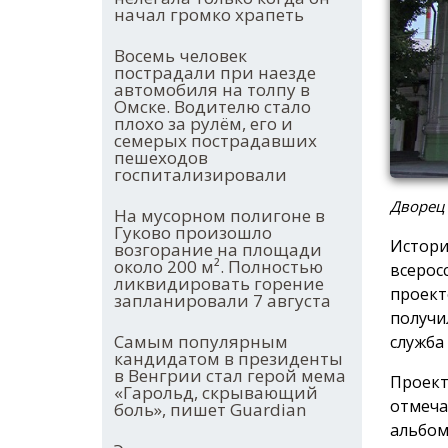
начал громко храпеть
Восемь человек
пострадали при наезде
автомобиля на толпу в
Омске. Водителю стало
плохо за рулём, его и
семерых пострадавших
пешеходов
госпитализировали
Дворец
На мусорном полигоне в
Гуково произошло
Истори
возгорание на площади
около 200 м². Полностью
всерос
ликвидировать горение
проект
запланировали 7 августа
получи
Самым популярным
служба
кандидатом в президенты
в Венгрии стал герой мема
Проект
«Гарольд, скрывающий
отмеча
боль», пишет Guardian
альбом