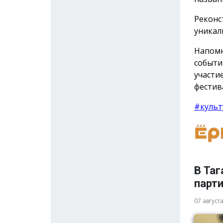
Реконс
уникал
Напомн
событи
участи
фестив
#культ
В Таг
парт
07 август