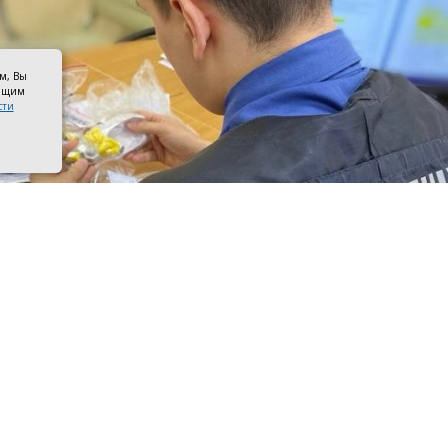
ом, Вы
оящим
сти
тель с изъятыми наркотиками. Фото пресс-службы регионал
венный отдел по Таганрогу возбудил уголовное дело в
него подростка по статье о незаконном приобретении 