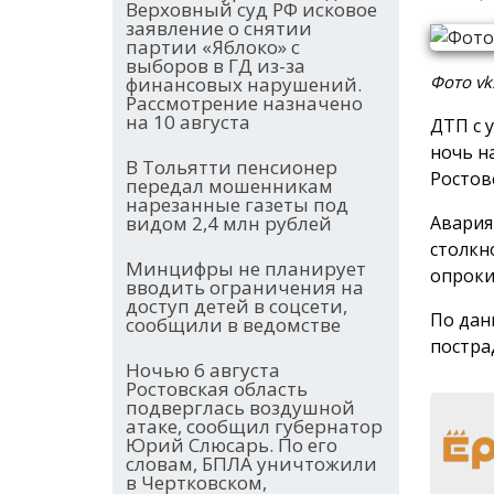
Верховный суд РФ исковое
заявление о снятии
партии «Яблоко» с
выборов в ГД из-за
Фото vk
финансовых нарушений.
Рассмотрение назначено
на 10 августа
ДТП с 
ночь н
В Тольятти пенсионер
Ростов
передал мошенникам
нарезанные газеты под
Авария
видом 2,4 млн рублей
столкн
Минцифры не планирует
опроки
вводить ограничения на
доступ детей в соцсети,
По дан
сообщили в ведомстве
постра
Ночью 6 августа
Ростовская область
подверглась воздушной
атаке, сообщил губернатор
Юрий Слюсарь. По его
словам, БПЛА уничтожили
в Чертковском,