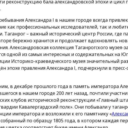
ти реконструкцию бала александровской эпохи и цикл 
.
ребывания Александра I в нашем городе всегда привлек
ие как профессиональных исследователей, так и любит
и. Таганрог – важный исторический центр России, где п
торе бережно хранится и продолжает вдохновлять но
ния. Александровская коллекция Таганрогского музея-
тся одной из самых интересных и содержательных на Юге
иции Историко-краеведческого музея значительный ра
ён эпохе правления Александра I, подчеркнули в пресс-
им, в декабре прошлого года в память императора Алек
вшегося в нашем городе 200 лет назад, почтили участни
ских клубов исторической реконструкции «Главный шт
гвардии Кавалергардский полк». Они побывали у таганр
нции императора и возложили к его памятнику «
Алекса
, собранный по образцу 1805 года, в котором каждая пе
ия цветка соответстует букве имени Александр.