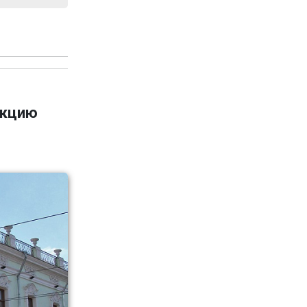
укцию