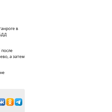
ганроге в
ИБДД
о после
ево, а затем
 не