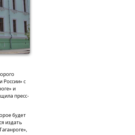
торого
и России» с
роге» и
бщила пресс-
орое будет
ся издать
Таганроге»,