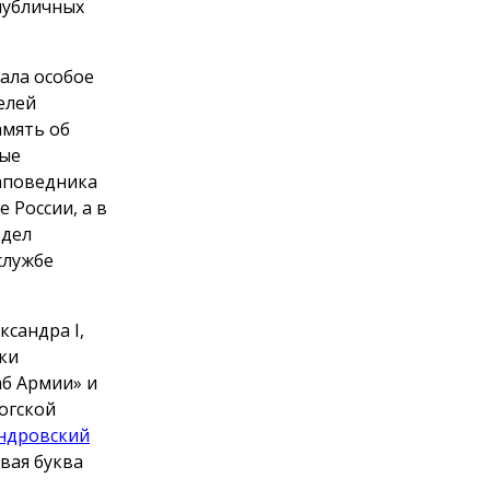
публичных
ала особое
елей
амять об
вые
заповедника
 России, а в
здел
службе
сандра I,
ки
аб Армии» и
огской
ндровский
рвая буква