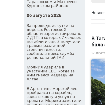
Тарасовском и Матвеево-
Курганском районах
Новост
06 августа 2026
За прошедшие сутки на
дорогах Ростовской
области зарегистрировано
7 ДТП, в которых 7 человек
В Та
погибли и ещё 3 получили
бала
травмы различной
степени тяжести,
сообщила пресс-служба
07 август
региональной ГАИ
Молния ударила в
участника СВО, когда за
ним гнался медведь на
Алтае
В Аргентине морской лев
пробрался на корабль,
залез в каюту и уснул на
кровати. Моряки заметили
нелегала только когда он