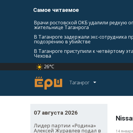
Самое читаемое
Врачи ростовской ОКБ удалили редкую оп
жительнице Таганрога
В Таганроге задержали экс-сотрудника п
подозрению в убийстве
В Таганроге приступили к четвёртому эт
Чехова
26°C
Таганрог
07 августа 2026
Nissa
Лидер партии «Родина»
Алексей Журавлев подал в
14 январ