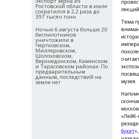
Экспорт зерна из
провес
Ростовской области в июле
лекций
сократился в 2,2 раза до
397 тысяч тонн
Тема п
вниман
Ночью 6 августа больше 20
беспилотников
истори
уничтожили в
импера
Чертковском,
Миллеровском,
поколе
Шолоховском,
считае
Верхнедонском, Каменском
и Тарасовском районах. По
экспоз
предварительным
посвящ
данным, последствий на
музея.
земле нет
Напомн
сконча
москов
«Лейб-
резиде
букет
»
назван