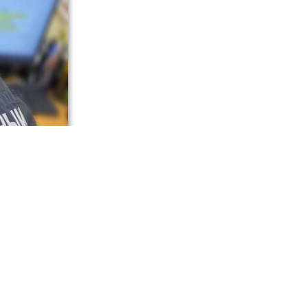
ьного СК
 отношении
и хранении