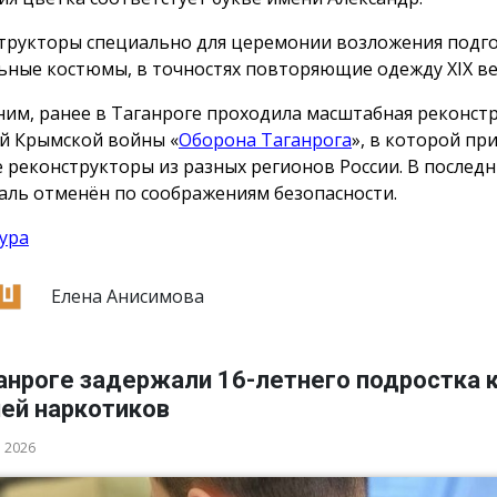
трукторы специально для церемонии возложения подг
ьные костюмы, в точностях повторяющие одежду ХIX ве
им, ранее в Таганроге проходила масштабная реконст
й Крымской войны «
Оборона Таганрога
», в которой пр
е реконструкторы из разных регионов России. В послед
аль отменён по соображениям безопасности.
ура
Елена Анисимова
анроге задержали 16-летнего подростка 
ией наркотиков
а 2026