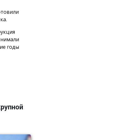
отовили
ка.
рукция
инимали
ние годы
крупной