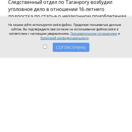
Следственный отдел по Таганрогу возбудил
уголовное дело в отношении 16-летнего
подростка по статье о незаконном приобретении
и хранении без цели сбыта наркотических средств
На нашем сайте используются cookie-файлы. Продолжая пользоваться данным
сайтом, Вы подтверждаете свое согласие на использование файлов cookie в
в крупном размере, сообщила пресс-служба
соответствии с настоящим уведомлением,
Пользовательским соглашением
и
регионального следкома.
Политикой конфиденциальности
СОГЛАСЕН(НА)
Согласно существующей версии, наркотики
молодой человек нашёл в Таганроге в августе
2026 года, забрал находку и носил с собой, пока её
не обнаружили и не изъяли правоохранители во
время личного досмотра подростка.
Полицейские проводят комплекс следственных
действий, направленных на установление всех
обстоятельств совершённого преступления.
Следственное управление СК России по
Ростовской области призывает родителей уделять
внимание кругу общения несовершеннолетних, их