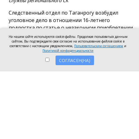
службы регионального СК
Следственный отдел по Таганрогу возбудил
уголовное дело в отношении 16-летнего
подростка по статье о незаконном приобретении
и хранении без цели сбыта наркотических средств
На нашем сайте используются cookie-файлы. Продолжая пользоваться данным
в крупном размере, сообщила пресс-служба
сайтом, Вы подтверждаете свое согласие на использование файлов cookie в
соответствии с настоящим уведомлением,
Пользовательским соглашением
и
регионального следкома.
Политикой конфиденциальности
СОГЛАСЕН(НА)
Согласно существующей версии, наркотики
молодой человек нашёл в Таганроге в августе
2026 года, забрал находку и носил с собой, пока её
не обнаружили и не изъяли правоохранители во
время личного досмотра подростка.
Полицейские проводят комплекс следственных
действий, направленных на установление всех
обстоятельств совершённого преступления.
Следственное управление СК России по