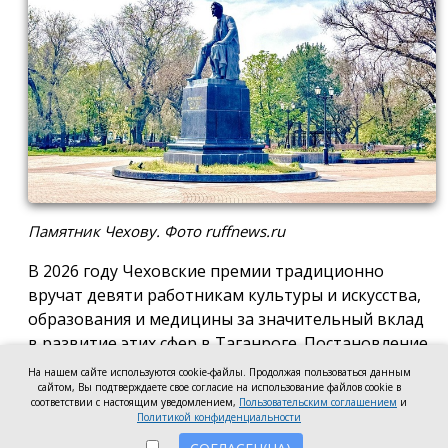
Памятник Чехову. Фото ruffnews.ru
В 2026 году Чеховские премии традиционно
вручат девяти работникам культуры и искусства,
образования и медицины за значительный вклад
в развитие этих сфер в Таганроге. Постановление
о присуждении премии подписала глава города
На нашем сайте используются cookie-файлы. Продолжая пользоваться данным
Светлана Камбулова.
сайтом, Вы подтверждаете свое согласие на использование файлов cookie в
соответствии с настоящим уведомлением,
Пользовательским соглашением
и
Политикой конфиденциальности
В области культуры и искусства почётную премию