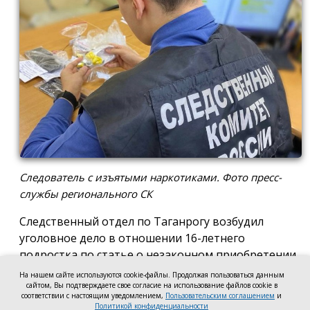
Следователь с изъятыми наркотиками. Фото пресс-
службы регионального СК
Следственный отдел по Таганрогу возбудил
уголовное дело в отношении 16-летнего
подростка по статье о незаконном приобретении
и хранении без цели сбыта наркотических средств
На нашем сайте используются cookie-файлы. Продолжая пользоваться данным
сайтом, Вы подтверждаете свое согласие на использование файлов cookie в
в крупном размере, сообщила пресс-служба
соответствии с настоящим уведомлением,
Пользовательским соглашением
и
регионального следкома.
Политикой конфиденциальности