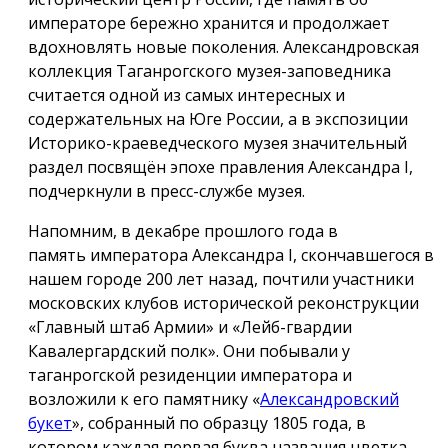
императоре бережно хранится и продолжает
вдохновлять новые поколения. Александровская
коллекция Таганрогского музея-заповедника
считается одной из самых интересных и
содержательных на Юге России, а в экспозиции
Историко-краеведческого музея значительный
раздел посвящён эпохе правления Александра I,
подчеркнули в пресс-службе музея.
Напомним, в декабре прошлого года в
память императора Александра I, скончавшегося в
нашем городе 200 лет назад, почтили участники
московских клубов исторической реконструкции
«Главный штаб Армии» и «Лейб-гвардии
Кавалергардский полк». Они побывали у
таганрогской резиденции императора и
возложили к его памятнику «
Александровский
букет
», собранный по образцу 1805 года, в
котором каждая первая буква названия цветка