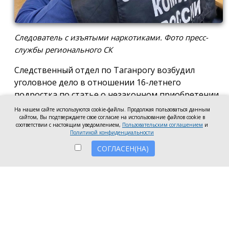
Следователь с изъятыми наркотиками. Фото пресс-
службы регионального СК
Следственный отдел по Таганрогу возбудил
уголовное дело в отношении 16-летнего
подростка по статье о незаконном приобретении
и хранении без цели сбыта наркотических средств
На нашем сайте используются cookie-файлы. Продолжая пользоваться данным
в крупном размере, сообщила пресс-служба
сайтом, Вы подтверждаете свое согласие на использование файлов cookie в
соответствии с настоящим уведомлением,
Пользовательским соглашением
и
регионального следкома.
Политикой конфиденциальности
СОГЛАСЕН(НА)
Согласно существующей версии, наркотики
молодой человек нашёл в Таганроге в августе
2026 года, забрал находку и носил с собой, пока её
не обнаружили и не изъяли правоохранители во
время личного досмотра подростка.
Полицейские проводят комплекс следственных