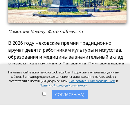
Памятник Чехову. Фото ruffnews.ru
В 2026 году Чеховские премии традиционно
вручат девяти работникам культуры и искусства,
образования и медицины за значительный вклад
в развитие этих сфер в Таганроге. Постановление
о присуждении премии подписала глава города
На нашем сайте используются cookie-файлы. Продолжая пользоваться данным
сайтом, Вы подтверждаете свое согласие на использование файлов cookie в
Светлана Камбулова.
соответствии с настоящим уведомлением,
Пользовательским соглашением
и
Политикой конфиденциальности
В области культуры и искусства почётную премию
СОГЛАСЕН(НА)
вручат заведующей отделом дореволюционных и
ценных изданий Центральной городской
публичной библиотеки имени А.П. Чехова Наталье
Мартыновой, заместителю руководителя по
работе со зрителями «Таганрогский ордена «Знак
Почета» театр им. А.П. Чехова» Анастасии