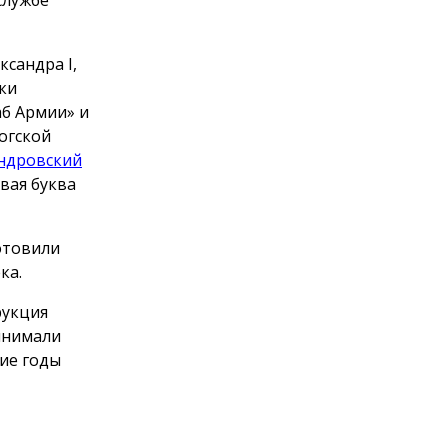
сандра I,
ки
аб Армии» и
огской
ндровский
рвая буква
отовили
ка.
рукция
инимали
ние годы