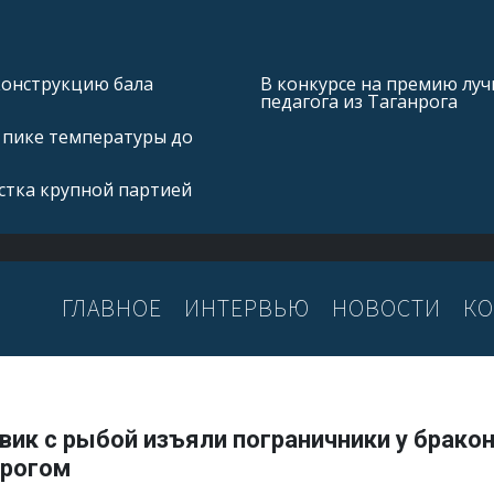
конструкцию бала
В конкурсе на премию лу
педагога из Таганрога
 пике температуры до
стка крупной партией
ГЛАВНОЕ
ИНТЕРВЬЮ
НОВОСТИ
КО
вик с рыбой изъяли пограничники у брако
нрогом