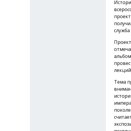
Истори
всерос
проект
получи
служба
Проект
отмеча
альбом
провес
лекций
Тема п
вниман
истори
импера
поколе
считае
экспоз
посвящ