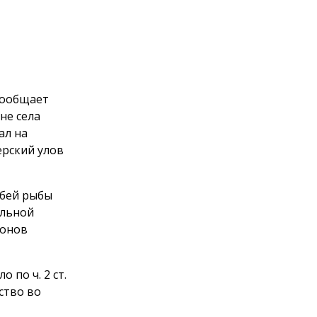
сообщает
не села
ал на
ерский улов
обей рыбы
ельной
ионов
по ч. 2 ст.
ство во