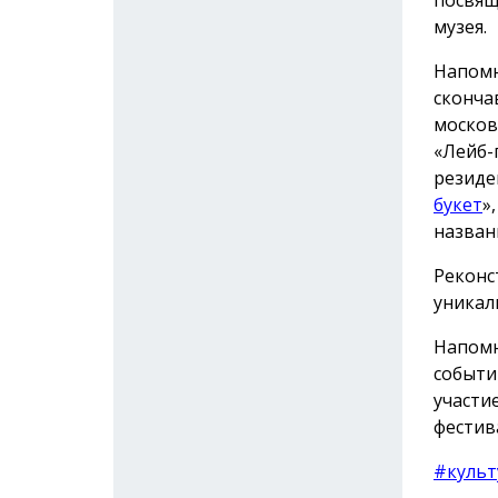
музея.
Напомн
сконча
москов
«Лейб-
резиде
букет
»
назван
Реконс
уникал
Напомн
событи
участи
фестив
#культ