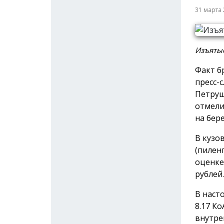
31 марта
Изъятые
Факт б
пресс-
Петруш
отмели
на бер
В кузо
(пиленг
оценке
рублей.
В наст
8.17 К
внутре