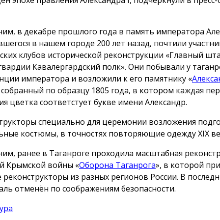
им, в декабре прошлого года в память императора Алек
вшегося в нашем городе 200 лет назад, почтили участни
ских клубов исторической реконструкции «Главный шт
гвардии Кавалергардский полк». Они побывали у таганр
нции императора и возложили к его памятнику «
Алекса
, собранный по образцу 1805 года, в котором каждая пе
ия цветка соответстует букве имени Александр.
трукторы специально для церемонии возложения подг
ьные костюмы, в точностях повторяющие одежду ХIX ве
им, ранее в Таганроге проходила масштабная реконст
й Крымской войны «
Оборона Таганрога
», в которой пр
е реконструкторы из разных регионов России. В послед
аль отменён по соображениям безопасности.
ура