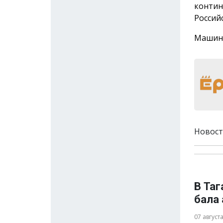
контин
Россий
Машину
Новост
В Та
бала
07 август