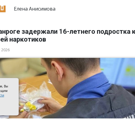
Елена Анисимова
анроге задержали 16-летнего подростка 
ией наркотиков
а 2026
ом, Вы
оящим
сти