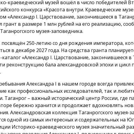
ко-краеведческий музей вошёл в число победителей В
сийского конкурса «Красота внутри. Краеведческие музе
ом «Александр I. Царствование, закончившееся в Таган
л грант в размере 1 млн рублей на его реализацию, соо
 Таганрогского музея-заповедника.
 посвящён 250-летию со дня рождения императора, кот
ться в декабре 2027 года. На средства гранта планирует
-каталог «Александр I. Царствование, закончившееся в 
ти реконструкцию бала александровской эпохи и цикл 
.
ребывания Александра I в нашем городе всегда привлек
ие как профессиональных исследователей, так и любит
и. Таганрог – важный исторический центр России, где п
торе бережно хранится и продолжает вдохновлять но
ния. Александровская коллекция Таганрогского музея-
тся одной из самых интересных и содержательных на Юге
иции Историко-краеведческого музея значительный ра
ён эпохе правления Александра I, подчеркнули в пресс-