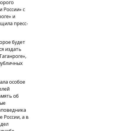
торого
и России» с
роге» и
бщила пресс-
орое будет
ся издать
Таганроге»,
публичных
ала особое
елей
амять об
вые
заповедника
 России, а в
здел
службе