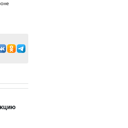
зоне
укцию