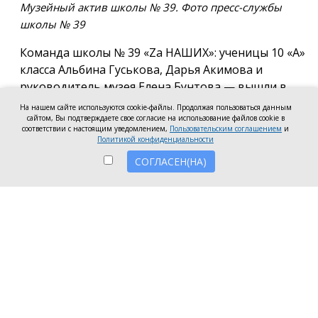
Музейный актив школы № 39. Фото пресс-службы
школы № 39
Команда школы № 39 «Za НАШИХ»: ученицы 10 «А»
класса Альбина Гуськова, Дарья Акимова и
руководитель музея Елена Бунтова — вышли в
финал Всероссийского конкурса школьных музеев
На нашем сайте используются cookie-файлы. Продолжая пользоваться данным
в номинации: «Экспозиция музея
сайтом, Вы подтверждаете свое согласие на использование файлов cookie в
соответствии с настоящим уведомлением,
Пользовательским соглашением
и
образовательной организации, посвящённая
Политикой конфиденциальности
специальной военной операции». Актив музея
СОГЛАСЕН(НА)
разработал и провёл виртуальную экскурсию «С
доблестью предков, по зову Отечества» по
экспозиции, посвящённой СВО, а также
представил работы по сбору экспонатов и
документов по этой тематике. Финалистов,
прошедших в заключительный этап проекта,
определило Российское общество «Знание».
Конкурс на одно место в финале составил более 30
претендентов.