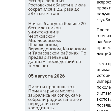
Экспорт зерна из
всерос
Ростовской области в июле
проект
сократился в 2,2 раза до
397 тысяч тонн
получи
служба
Ночью 6 августа больше 20
беспилотников
Проект
уничтожили в
отмеча
Чертковском,
Миллеровском,
альбом
Шолоховском,
провес
Верхнедонском, Каменском
и Тарасовском районах. По
лекций
предварительным
данным, последствий на
Тема п
земле нет
вниман
истори
05 августа 2026
импера
Пилоты пропавшего в
поколе
Приангарье самолета
считае
забрались на сопку, сами
экспоз
собрали радиостанцию и
передали свои
посвящ
координаты
музея.