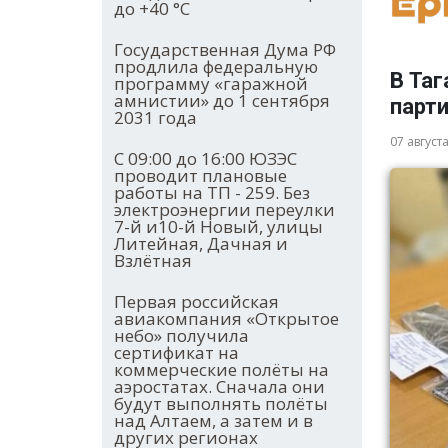
до +40 °С
Государственная Дума РФ
продлила федеральную
В Таг
программу «гаражной
амнистии» до 1 сентября
парт
2031 года
07 август
С 09:00 до 16:00 ЮЗЭС
проводит плановые
работы на ТП - 259. Без
электроэнергии переулки
7-й и10-й Новый, улицы
Литейная, Дачная и
Взлётная
Первая российская
авиакомпания «Открытое
небо» получила
сертификат на
коммерческие полёты на
аэростатах. Сначала они
будут выполнять полёты
над Алтаем, а затем и в
других регионах