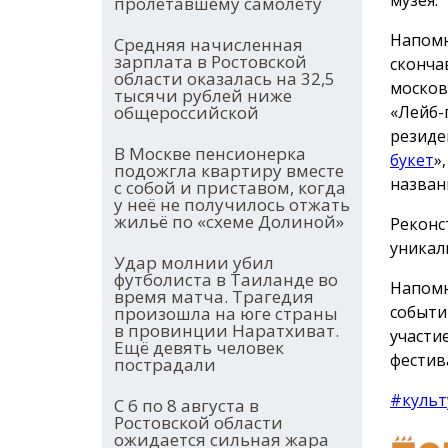
пролетавшему самолёту
Напомн
Средняя начисленная
зарплата в Ростовской
сконча
области оказалась на 32,5
москов
тысячи рублей ниже
«Лейб-
общероссийской
резиде
В Москве пенсионерка
букет
»
подожгла квартиру вместе
назван
с собой и приставом, когда
у неё не получилось отжать
жильё по «схеме Долиной»
Реконс
уникал
Удар молнии убил
футболиста в Таиланде во
Напомн
время матча. Трагедия
событи
произошла на юге страны
в провинции Наратхиват.
участи
Ещё девять человек
фестив
пострадали
#культ
С 6 по 8 августа в
Ростовской области
ожидается сильная жара