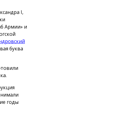
сандра I,
ки
аб Армии» и
огской
ндровский
рвая буква
отовили
ка.
рукция
инимали
ние годы