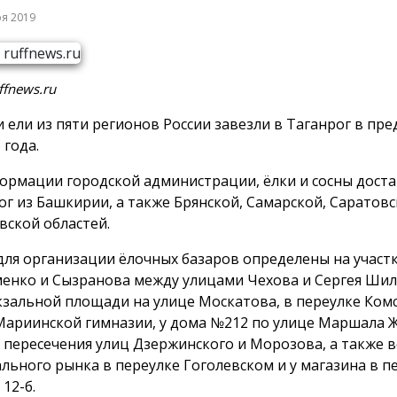
ря 2019
ffnews.ru
и ели из пяти регионов России завезли в Таганрог в пр
 года.
ормации городской администрации, ёлки и сосны доста
ог из Башкирии, а также Брянской, Самарской, Саратовс
вской областей.
для организации ёлочных базаров определены на участк
енко и Сызранова между улицами Чехова и Сергея Шил
зальной площади на улице Москатова, в переулке Ко
Мариинской гимназии, у дома №212 по улице Маршала Ж
 пересечения улиц Дзержинского и Морозова, а также 
льного рынка в переулке Гоголевском и у магазина в п
12-б.