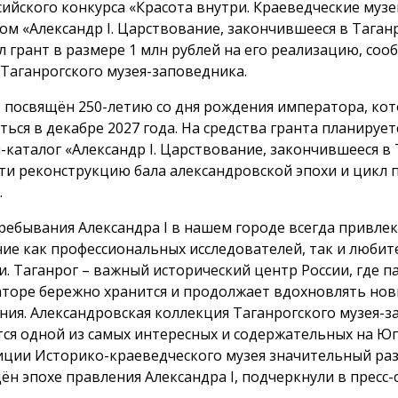
сийского конкурса «Красота внутри. Краеведческие музе
ом «Александр I. Царствование, закончившееся в Таган
л грант в размере 1 млн рублей на его реализацию, соо
 Таганрогского музея-заповедника.
 посвящён 250-летию со дня рождения императора, кот
ться в декабре 2027 года. На средства гранта планирует
-каталог «Александр I. Царствование, закончившееся в 
ти реконструкцию бала александровской эпохи и цикл 
.
ребывания Александра I в нашем городе всегда привлек
ие как профессиональных исследователей, так и любит
и. Таганрог – важный исторический центр России, где п
торе бережно хранится и продолжает вдохновлять но
ния. Александровская коллекция Таганрогского музея-
тся одной из самых интересных и содержательных на Юге
иции Историко-краеведческого музея значительный ра
ён эпохе правления Александра I, подчеркнули в пресс-