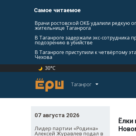
Самое читаемое
Врачи ростовской ОКБ удалили редкую оп
жительнице Таганрога
В Таганроге задержали экс-сотрудника п
подозрению в убийстве
В Таганроге приступили к четвёртому эт
Чехова
30°C
Таганрог
07 августа 2026
Ёлки 
Лидер партии «Родина»
Ново
Алексей Журавлев подал в