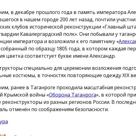
им, в декабре прошлого года в память императора Алек
вшегося в нашем городе 200 лет назад, почтили участни
ских клубов исторической реконструкции «Главный шт
гвардии Кавалергардский полк». Они побывали у таганр
нции императора и возложили к его памятнику «
Алекса
, собранный по образцу 1805 года, в котором каждая пе
ия цветка соответстует букве имени Александр.
трукторы специально для церемонии возложения подг
ьные костюмы, в точностях повторяющие одежду ХIX ве
им, ранее в Таганроге проходила масштабная реконст
й Крымской войны «
Оборона Таганрога
», в которой пр
е реконструкторы из разных регионов России. В послед
аль отменён по соображениям безопасности.
ура