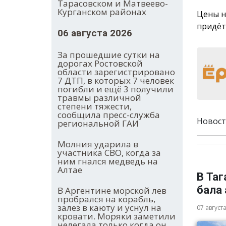
Тарасовском и Матвеево-
Курганском районах
Цены н
придёт
06 августа 2026
За прошедшие сутки на
дорогах Ростовской
области зарегистрировано
7 ДТП, в которых 7 человек
погибли и ещё 3 получили
травмы различной
степени тяжести,
сообщила пресс-служба
Новост
региональной ГАИ
Молния ударила в
участника СВО, когда за
ним гнался медведь на
Алтае
В Та
бала
В Аргентине морской лев
пробрался на корабль,
залез в каюту и уснул на
07 август
кровати. Моряки заметили
нелегала только когда он