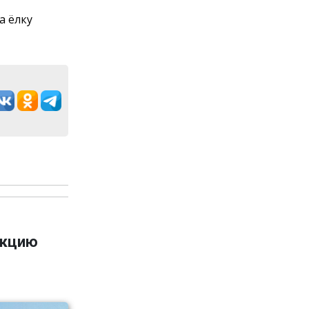
а ёлку
укцию