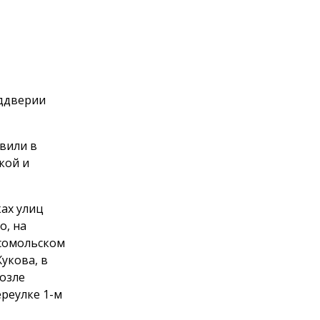
еддверии
вили в
кой и
ах улиц
о, на
мсомольском
укова, в
возле
ереулке 1-м