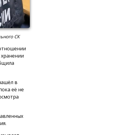
ьного СК
 отношении
и хранении
общила
нашёл в
пока её не
осмотра
равленных
ия.