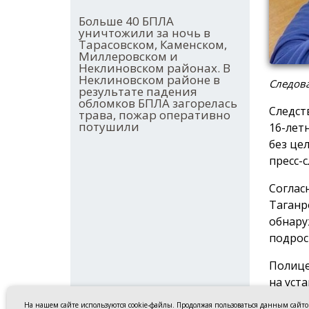
Больше 40 БПЛА
уничтожили за ночь в
Тарасовском, Каменском,
Миллеровском и
Неклиновском районах. В
Неклиновском районе в
Следова
результате падения
обломков БПЛА загорелась
Следст
трава, пожар оперативно
потушили
16-лет
без це
пресс-
Соглас
Таганро
обнару
подрос
Полице
на уст
На нашем сайте используются cookie-файлы. Продолжая пользоваться данным сайт