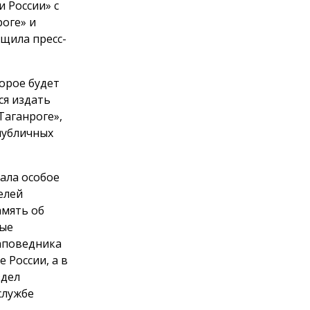
и России» с
роге» и
бщила пресс-
орое будет
ся издать
Таганроге»,
публичных
ала особое
елей
амять об
вые
заповедника
 России, а в
здел
службе