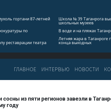
ухоль гортани 87-летней
Школа № 39 Таганрога выш
школьных музеев
рокуратуры по
В воде и на пляжах Таган
Летняя жара в Таганроге 
апу реставрации театра
конца выходных
ГЛАВНОЕ
ИНТЕРВЬЮ
НОВОСТИ
КО
и сосны из пяти регионов завезли в Таганр
му году