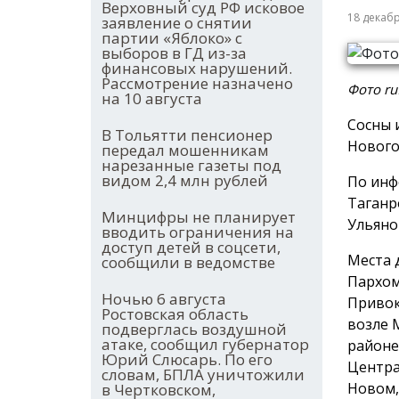
Верховный суд РФ исковое
18 декаб
заявление о снятии
партии «Яблоко» с
выборов в ГД из-за
финансовых нарушений.
Рассмотрение назначено
Фото ru
на 10 августа
Сосны 
В Тольятти пенсионер
Нового
передал мошенникам
нарезанные газеты под
видом 2,4 млн рублей
По инф
Таганр
Минцифры не планирует
Ульяно
вводить ограничения на
доступ детей в соцсети,
Места 
сообщили в ведомстве
Пархом
Ночью 6 августа
Привок
Ростовская область
возле 
подверглась воздушной
атаке, сообщил губернатор
районе
Юрий Слюсарь. По его
Центра
словам, БПЛА уничтожили
Новом, 
в Чертковском,