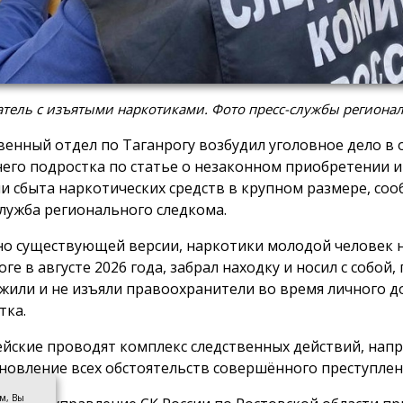
тель с изъятыми наркотиками. Фото пресс-службы регионал
венный отдел по Таганрогу возбудил уголовное дело в
него подростка по статье о незаконном приобретении 
ли сбыта наркотических средств в крупном размере, со
служба регионального следкома.
но существующей версии, наркотики молодой человек 
ге в августе 2026 года, забрал находку и носил с собой, 
жили и не изъяли правоохранители во время личного д
тка.
йские проводят комплекс следственных действий, нап
ановление всех обстоятельств совершённого преступлен
ом, Вы