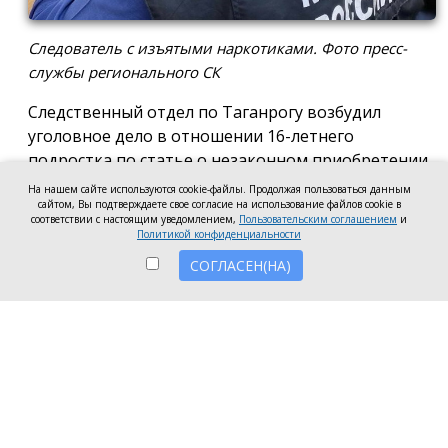
Следователь с изъятыми наркотиками. Фото пресс-
службы регионального СК
Следственный отдел по Таганрогу возбудил
уголовное дело в отношении 16-летнего
подростка по статье о незаконном приобретении
и хранении без цели сбыта наркотических средств
На нашем сайте используются cookie-файлы. Продолжая пользоваться данным
сайтом, Вы подтверждаете свое согласие на использование файлов cookie в
в крупном размере, сообщила пресс-служба
соответствии с настоящим уведомлением,
Пользовательским соглашением
и
регионального следкома.
Политикой конфиденциальности
СОГЛАСЕН(НА)
Согласно существующей версии, наркотики
молодой человек нашёл в Таганроге в августе
2026 года, забрал находку и носил с собой, пока её
не обнаружили и не изъяли правоохранители во
время личного досмотра подростка.
Полицейские проводят комплекс следственных
действий, направленных на установление всех