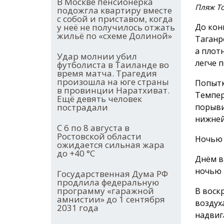
В Москве пенсионерка
Пляж То
подожгла квартиру вместе
с собой и приставом, когда
До кон
у неё не получилось отжать
жильё по «схеме Долиной»
Таганр
а плот
Удар молнии убил
легче 
футболиста в Таиланде во
время матча. Трагедия
произошла на юге страны
Попыт
в провинции Наратхиват.
Темпер
Ещё девять человек
порыви
пострадали
нижней
С 6 по 8 августа в
Ростовской области
Ночью 
ожидается сильная жара
до +40 °С
Днём в 
ночью +
Государственная Дума РФ
продлила федеральную
программу «гаражной
В воскр
амнистии» до 1 сентября
воздуха
2031 года
надвиг