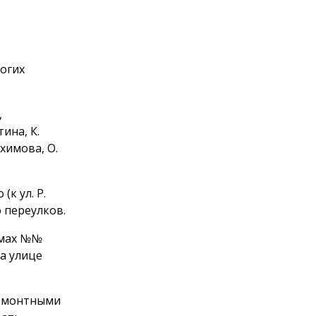
ногих
,
ина, К.
химова, О.
к ул. Р.
о переулков.
омах №№
на улице
ремонтными