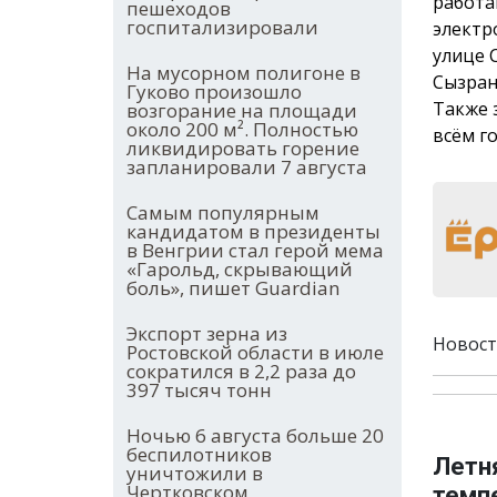
работам
пешеходов
госпитализировали
электро
улице С
На мусорном полигоне в
Сызран
Гуково произошло
Также 
возгорание на площади
около 200 м². Полностью
всём г
ликвидировать горение
запланировали 7 августа
Самым популярным
кандидатом в президенты
в Венгрии стал герой мема
«Гарольд, скрывающий
боль», пишет Guardian
Экспорт зерна из
Новост
Ростовской области в июле
сократился в 2,2 раза до
397 тысяч тонн
Ночью 6 августа больше 20
беспилотников
Летня
уничтожили в
Чертковском,
темп