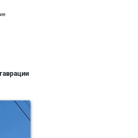
ние
ставрации