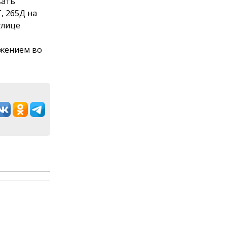
вать
, 265Д на
улице
бжением во