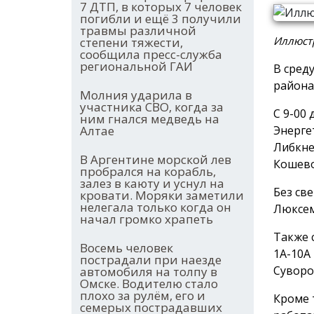
7 ДТП, в которых 7 человек
погибли и ещё 3 получили
травмы различной
Иллюстр
степени тяжести,
сообщила пресс-служба
региональной ГАИ
В среду
района
Молния ударила в
участника СВО, когда за
С 9-00
ним гнался медведь на
Энерге
Алтае
Либкне
В Аргентине морской лев
Кошевог
пробрался на корабль,
залез в каюту и уснул на
Без све
кровати. Моряки заметили
нелегала только когда он
Люксемб
начал громко храпеть
Также 
Восемь человек
1А-10А
пострадали при наезде
Суворо
автомобиля на толпу в
Омске. Водителю стало
плохо за рулём, его и
Кроме 
семерых пострадавших