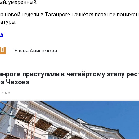
ый, умеренный.
ла новой недели в Таганроге начнётся плавное пониже
атуры.
да
Елена Анисимова
анроге приступили к четвёртому этапу ре
ра Чехова
а 2026