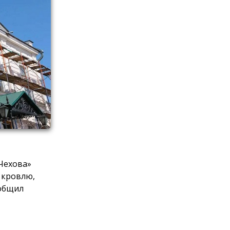
 Чехова»
 кровлю,
ообщил
, закончить