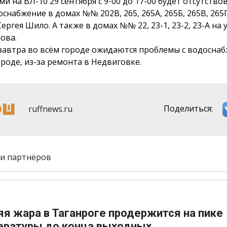
и на ВЛ-10 29 сентября с 9-00 до 17-00 будет отсутство
снабжение в домах №№ 202В, 265, 265А, 265Б, 265В, 265Г
ергея Шило. А также в домах №№ 22, 23-1, 23-2, 23-А на 
ова.
завтра во всём городе ожидаются проблемы с водосна
ороде, из-за ремонта в Недвиговке.
ruffnews.ru
Поделиться:
и партнёров
я жара в Таганроге продержится на пике
ературы до конца выходных