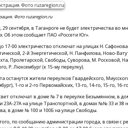
ация. Фото ruzaregion.ru
, 29 сентября, в Таганроге не будет электричества во м
х. Об этом сообщает ПАО «Россети Юг».
 до 17-00 электричество отключат на улицах Н. Сафонова
тической, 2-й Энергетической, Н. Панфилова, Ново-Ватут
хта, Пролетарской, Свободы, Суворова, М. Росковой, На
о, Р. Люксембург (к 15-му переулку).
та останутся жители переулков Гвардейского, Миусского (
ург), 1-го и 2-го Первомайских, 13-го, 14-го, 15-го, 16-г
свет отключат в доме № 7 в переулке Безымянном, в д
 и 23А-27А на улице Транспортной, в домах №№ 33 и 38 
ва, в доме № 100 и 100Б на улице Свободы.
того, по сообщанию администрации города, в связи с 