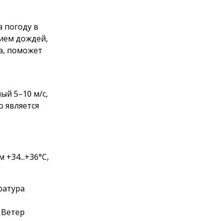
 погоду в
вием дождей,
а, поможет
ый 5–10 м/с,
о является
 +34...+36°С,
ература
 Ветер