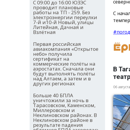
северн
С 09:00 до 16:00 ЮЗЭС
проводит плановые
работы на ТП - 259. Без
С нача
электроэнергии переулки
темпер
7-й и10-й Новый, улицы
Литейная, Дачная и
#пого
Взлётная
Первая российская
авиакомпания «Открытое
небо» получила
сертификат на
коммерческие полёты на
аэростатах. Сначала они
В Таг
будут выполнять полёты
теат
над Алтаем, а затем и в
других регионах
06 август
Больше 40 БПЛА
уничтожили за ночь в
Тарасовском, Каменском,
Миллеровском и
Неклиновском районах. В
Неклиновском районе в
результате падения
обломков БПЛА загорелась