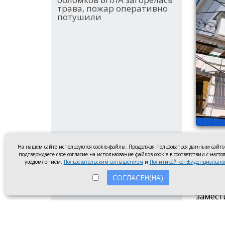
трава, пожар оперативно
потушили
Реставр
На нашем сайте используются cookie-файлы. Продолжая пользоваться данным сайт
подтверждаете свое согласие на использование файлов cookie в соответствии с наст
В здан
уведомлением,
Пользовательским соглашением
и
Политикой конфиденциально
началс
СОГЛАСЕН(НА)
привод
замест
До кон