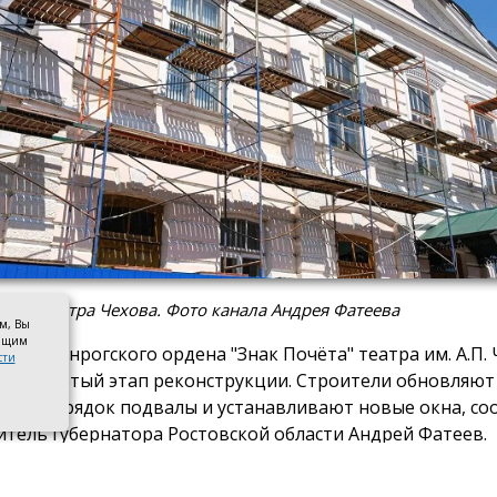
ация театра Чехова. Фото канала Андрея Фатеева
ом, Вы
оящим
ии «Таганрогского ордена "Знак Почёта" театра им. А.П.
сти
я четвёртый этап реконструкции. Строители обновляют
ят в порядок подвалы и устанавливают новые окна, с
итель губернатора Ростовской области Андрей Фатеев.
ца 2026 года в театре запланировали заменить все окна