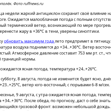
полёк. Фото ruffnews.ru
ца недели жаркий антициклон сохранит своё влияние на
оге. Ожидается малооблачная погода с полным отсутст
ный термический ветер, возникающий по мере прогрев
перенести жару в +36°С в тени, уверены синоптики.
ку
обновить максимум года
лето предпримет в пятницу.
атура воздуха поднимется до +34…+36°С. Ветер восточн
стый. Атмосферное давление составит 753 мм рт. ст., чт
 границей нормы.
ожидается ясная погода, температура +24...+26°С.
субботу, 8 августа, погода не изменится: будет ясно, днём
23...+25°С, ветер юго-восточный, с порывами 6-8 м/сек.
есенье, 9 августа, с утра ожидается ясная погода, темп
 +34...+36°С. После обеда, по прогнозу, даст о себе знать
ающийся грозовой фронт: возможен небольшой дождь.