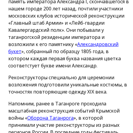
память императора Александра I, скончавшегося в
нашем городе 200 лет назад, почтили участники
московских клубов исторической реконструкции
«Главный штаб Армии» и «Лейб-гвардии
Кавалергардский полк». Они побывали у
таганрогской резиденции императора и
возложили к его памятнику «
Александровский
букет
», собранный по образцу 1805 года, в
котором каждая первая буква названия цветка
соответстует букве имени Александр.
Реконструкторы специально для церемонии
возложения подготовили уникальные костюмы, в
точностях повторяющие одежду ХIX века.
Напомним, ранее в Таганроге проходила
масштабная реконструкция событий Крымской
войны «
Оборона Таганрога
», в которой
принимали участие реконструкторы из разных
регионов России. В последние годы фестиваль