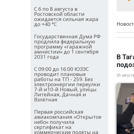
С 6 по 8 августа в
Ростовской области
ожидается сильная жара
Новост
до +40 °С
Государственная Дума РФ
продлила федеральную
программу «гаражной
амнистии» до 1 сентября
В Та
2031 года
подо
С 09:00 до 16:00 ЮЗЭС
проводит плановые
05 август
работы на ТП - 259. Без
электроэнергии переулки
7-й и10-й Новый, улицы
Литейная, Дачная и
Взлётная
Первая российская
авиакомпания «Открытое
небо» получила
сертификат на
коммерческие полёты на