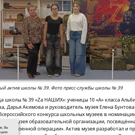
ый актив школы № 39. Фото пресс-службы школы № 39
а школы № 39 «Za НАШИХ»: ученицы 10 «А» класса Альб
ва, Дарья Акимова и руководитель музея Елена Бунтов
Всероссийского конкурса школьных музеев в номинации
зиция музея образовательной организации, посвящённ
ом, Вы
льной военной операции». Актив музея разработал и п
оящим