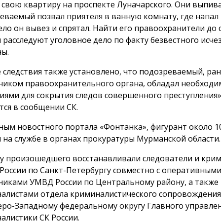
в свою квартиру на проспекте Луначарского. Они выпива
еваемый позвал приятеля в ванную комнату, где напал 
Тело он вывез и спрятал. Найти его правоохранители до 
и расследуют уголовное дело по факту безвестного исч
ы.
е следствия также установлено, что подозреваемый, ран
ником правоохранительного органа, обладал необход
иями для сокрытия следов совершенного преступления»
тся в сообщении СК.
ным новостного портала «Фонтанка», фигурант около 10
л на службе в органах прокуратуры Мурманской области.
у произошедшего восстанавливали следователи и кри
 России по Санкт-Петербургу совместно с оперативным
никами УМВД России по Центральному району, а также
алистами отдела криминалистического сопровождения
еро-Западному федеральному округу Главного управле
алистики СК России.