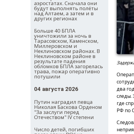
аэростатах. Сначала они
будут выполнять полёты
над Алтаем, а затем и в
других регионах
Больше 40 БПЛА
уничтожили за ночь в
Тарасовском, Каменском,
Миллеровском и
Неклиновском районах. В
Неклиновском районе в
результате падения
Задержа
обломков БПЛА загорелась
трава, пожар оперативно
Операт
потушили
сотруд
04 августа 2026
два го
следы.
Путин наградил певца
где сп
Николая Баскова Орденом
РФ по 
"За заслуги перед
Отечеством" IV степени
Следов
Число детей, погибших
неприя