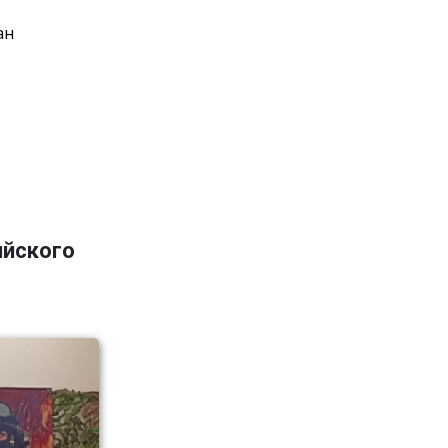
ан
ийского