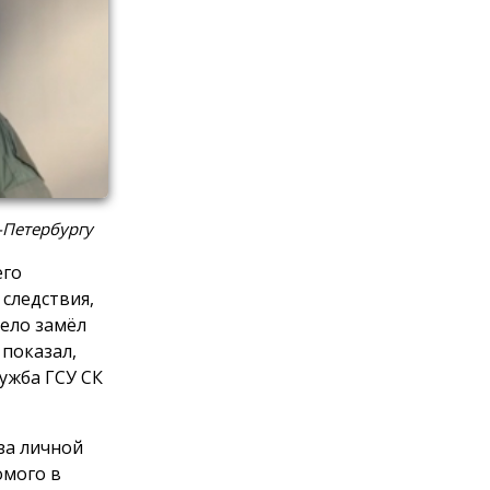
-Петербургу
его
следствия,
мело замёл
 показал,
лужба ГСУ СК
за личной
омого в