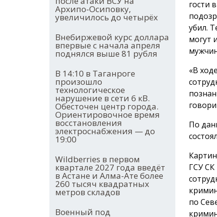
после атаки ВСУ на
гости 
Архипо-Осиповку,
подозр
увеличилось до четырёх
убил. 
Внебиржевой курс доллара
могут 
впервые с начала апреля
мужчин
поднялся выше 81 рубля
«В ход
В 14:10 в Таганроге
произошло
сотруд
технологическое
познан
нарушение в сети 6 кВ.
говори
Обесточен центр города.
Ориентировочное время
восстановления
По дан
электроснабжения — до
состоя
19:00
Картин
Wildberries в первом
квартале 2027 года введёт
ГСУ СК
в Астане и Алма-Ате более
сотруд
260 тысяч квадратных
кримин
метров складов
по Сев
Военный под
кримин