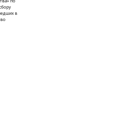
тва» по
сбору
шедших в
тво
ьные
й выберет
 35
рины,
ики конкурса
 них — семь
, это школа
 РФ Д.