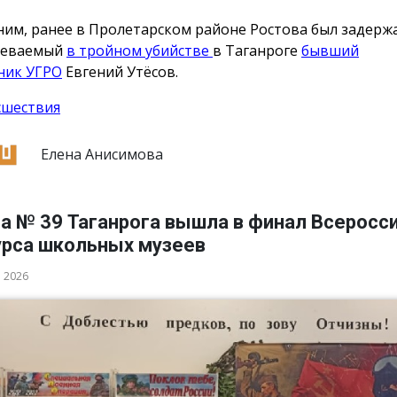
им, ранее в Пролетарском районе Ростова был задерж
реваемый
в тройном убийстве
в Таганроге
бывший
ник УГРО
Евгений Утёсов.
сшествия
Елена Анисимова
а № 39 Таганрога вышла в финал Всеросс
урса школьных музеев
а 2026