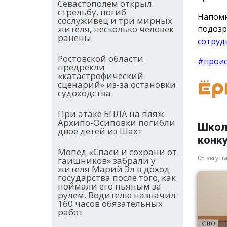
Севастополем открыл
стрельбу, погиб
Напомн
сослуживец и три мирных
жителя, несколько человек
подоз
ранены
сотруд
Ростовской области
#прои
предрекли
«катастрофический
сценарий» из-за остановки
судоходства
При атаке БПЛА на пляж
Архипо-Осиповки погибли
Школ
двое детей из Шахт
конк
Мопед «Спаси и сохрани от
05 август
гаишников» забрали у
жителя Марий Эл в доход
государства после того, как
поймали его пьяным за
рулем. Водителю назначил
160 часов обязательных
работ