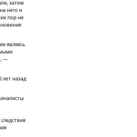
ли, затем
на него и
сих пор не
езновения
ее являясь
имыми
, —
 лет назад
миналисты
и
 следствия
ния