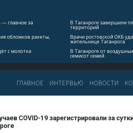
 — главное за
В Таганроге завершили 
территорий
ния обломков ракеты,
Врачи ростовской ОКБ уда
жительнице Таганрога
ёт с молотка
В Таганроге от воздушных
семисот семей
ГЛАВНОЕ
ИНТЕРВЬЮ
НОВОСТИ
КО
учаев COVID-19 зарегистрировали за сутки
нроге