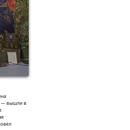
ина
а — вышли в
:
ая
ровёл