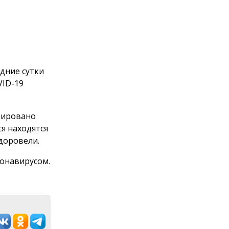
дние сутки
VID-19
рировано
я находятся
доровели.
ронавирусом.