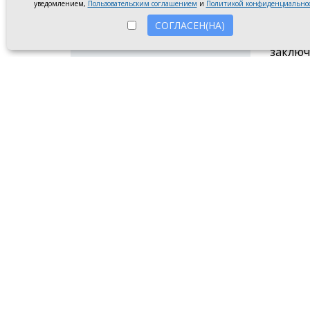
виртуа
уведомлением,
Пользовательским соглашением
и
Политикой конфиденциально
экспоз
СОГЛАСЕН(НА)
экспон
заключ
«Знани
претен
В октя
испыта
лучших
миллио
оборуд
Всего 
провел
слушат
Всего 
команд
№ 25 и