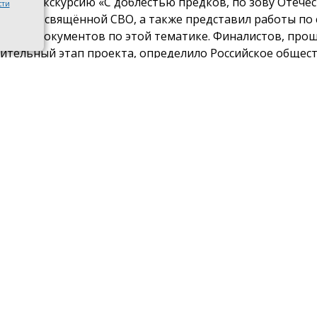
льную экскурсию «С доблестью предков, по зову Отечес
сти
иции, посвящённой СВО, а также представил работы по 
атов и документов по этой тематике. Финалистов, про
ительный этап проекта, определило Российское общес
е». Конкурс на одно место в финале составил более 30
дентов.
бре на форуме «Память жива» в Москве пройдут финал
ния, где жюри по итогам защиты проектов и экспозици
 участников. 70 победителей разделят призовой фонд в
нов рублей, включающий компьютерную технику, вит
ование для оформления залов и подарки от партнёров.
в ходе конкурсных испытаний, с марта 2026 года, участн
и 2 606 просветительских мероприятия для более 52 000
елей.
в финал вышли 150 участников из 61 региона страны. Из
 из Ростовской области. Помимо
школы № 39 Таганрога
м. П.К. Каледина
из Новочеркасска,
школа № 84 им. Героя