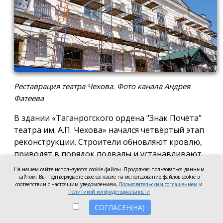
Реставрация театра Чехова. Фото канала Андрея
Фатеева
В здании «Таганрогского ордена "Знак Почёта"
театра им. А.П. Чехова» начался четвёртый этап
реконструкции. Строители обновляют кровлю,
приводят в порядок подвалы и устанавливают
новые окна, сообщил заместитель губернатора
На нашем сайте используются cookie-файлы. Продолжая пользоваться данным
Ростовской области Андрей Фатеев.
сайтом, Вы подтверждаете свое согласие на использование файлов cookie в
соответствии с настоящим уведомлением,
Пользовательским соглашением
и
Политикой конфиденциальности
До конца 2026 года в театре запланировали
СОГЛАСЕН(НА)
заменить все окна, закончить отделку помещений
и модернизировать сценическое оборудование —