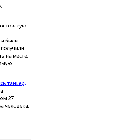
х
Ростовскую
ры были
 получили
ь на месте,
димую
сь танкер,
ка
ром 27
а человека.