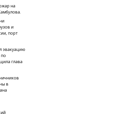
ожар на
Камбулова.
ни
рузов и
сии, порт
ил эвакуацию
 по
бщила глава
аничников
ны в
лана
кий