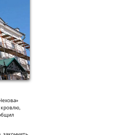
 Чехова»
 кровлю,
ообщил
, закончить