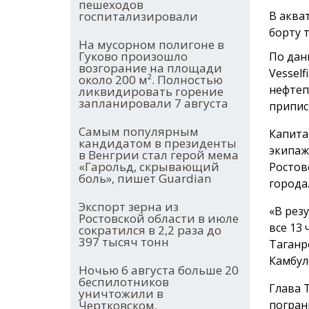
пешеходов
В аква
госпитализировали
борту 
На мусорном полигоне в
Гуково произошло
По дан
возгорание на площади
Vessel
около 200 м². Полностью
нефтеп
ликвидировать горение
запланировали 7 августа
припис
Самым популярным
Капита
кандидатом в президенты
экипаж
в Венгрии стал герой мема
«Гарольд, скрывающий
Ростов
боль», пишет Guardian
города
Экспорт зерна из
«В рез
Ростовской области в июле
все 13
сократился в 2,2 раза до
397 тысяч тонн
Таганр
Камбул
Ночью 6 августа больше 20
беспилотников
Глава 
уничтожили в
погран
Чертковском,