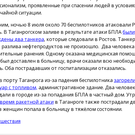
сионализм, проявленные при спасении людей в условия
чайной ситуации.
им, ночью 8 июля около 70 беспилотников атаковали 
ь. В Таганрогском заливе в результате атаки БПЛА
были
дены два танкера
, которые следовали в Ростов. Танке
, разлива нефтепродуктов не произошло. Два человека
ительные ранения. Одному оказана медицинская помощ
 был доставлен в больницу, врачи оказали всю необхо
. Оба пострадавших от госпитализации отказались.
 в порту Таганрога из-за падения беспилотника
загорели
уар с топливом,
административное здание. Два челове
дали в городе из-за попадания БПЛА в частный дом. Ут
 время ракетной атаки
в Таганроге также пострадали дв
з женщин попала в больницу в тяжёлом состоянии.
сшествия