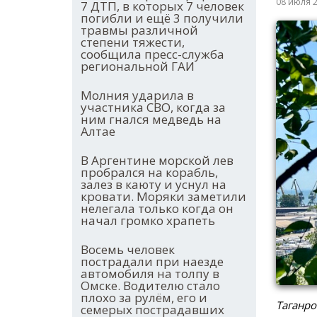
08 июля 
7 ДТП, в которых 7 человек
погибли и ещё 3 получили
травмы различной
степени тяжести,
сообщила пресс-служба
региональной ГАИ
Молния ударила в
участника СВО, когда за
ним гнался медведь на
Алтае
В Аргентине морской лев
пробрался на корабль,
залез в каюту и уснул на
кровати. Моряки заметили
нелегала только когда он
начал громко храпеть
Восемь человек
пострадали при наезде
автомобиля на толпу в
Омске. Водителю стало
плохо за рулём, его и
Таганро
семерых пострадавших