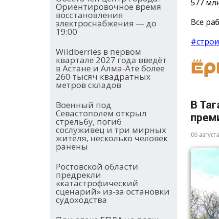
577 млн
Ориентировочное время
восстановления
Все раб
электроснабжения — до
19:00
#строи
Wildberries в первом
квартале 2027 года введёт
в Астане и Алма-Ате более
260 тысяч квадратных
метров складов
В Таг
Военный под
Севастополем открыл
прем
стрельбу, погиб
сослуживец и три мирных
06 август
жителя, несколько человек
ранены
Ростовской области
предрекли
«катастрофический
сценарий» из-за остановки
судоходства