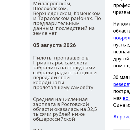
Миллеровском,
профес
Шолоховском,
чрезвы
Верхнедонском, Каменском
и Тарасовском районах. По
предварительным
Напомн
данным, последствий на
област
земле нет
повреж
пустые
05 августа 2026
незнач
Пилоты пропавшего в
другой
Приангарье самолета
помощь
забрались на сопку, сами
собрали радиостанцию и
30 мая
передали свои
координаты
резерв
пролетавшему самолёту
постра
мая
во
Средняя начисленная
зарплата в Ростовской
Одна и
области оказалась на 32,5
тысячи рублей ниже
#прои
общероссийской