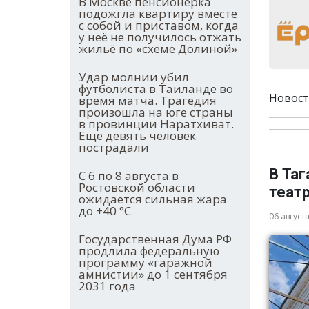
В Москве пенсионерка
подожгла квартиру вместе
с собой и приставом, когда
у неё не получилось отжать
жильё по «схеме Долиной»
Удар молнии убил
футболиста в Таиланде во
Новост
время матча. Трагедия
произошла на юге страны
в провинции Наратхиват.
Ещё девять человек
пострадали
В Таг
С 6 по 8 августа в
Ростовской области
теат
ожидается сильная жара
до +40 °С
06 август
Государственная Дума РФ
продлила федеральную
программу «гаражной
амнистии» до 1 сентября
2031 года