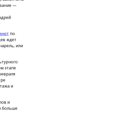
ование —
ндрей
руют
по
цев ждет
нарель, или
льтурного
ом этапе
февраля
тре
тажа и
пов и
о больше