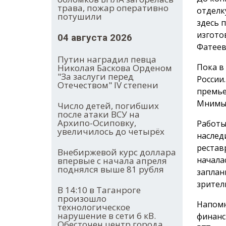
трава, пожар оперативно
отделк
потушили
здесь 
изгото
04 августа 2026
Фатеев
Путин наградил певца
Пока в
Николая Баскова Орденом
"За заслуги перед
России
Отечеством" IV степени
премье
Мнимый
Число детей, погибших
после атаки ВСУ на
Архипо-Осиповку,
Работы
увеличилось до четырёх
наслед
рестав
Внебиржевой курс доллара
начала
впервые с начала апреля
поднялся выше 81 рубля
заплан
зрител
В 14:10 в Таганроге
произошло
Напомн
технологическое
нарушение в сети 6 кВ.
финанс
Обесточен центр города.