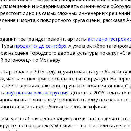
у помещений и модернизировать сценическое оборуд
предстоит одно из самых сложных инженерных решений:
вление и монтаж поворотного круга сцены, рассказал А
.
 здании театра идёт ремонт, артисты
активно гастроли
. Туры
продлятся до сентября
. А уже в октябре таганрож
ра: на сцене Городского дворца культуры покажут «Сга
 рогоносец» по Мольеру.
 стартовали в 2025 году, и, учитывая статус объекта ку
ия, часть из них пришлось выполнять вручную. На перв
рации подрядчик закрепил грунты основания здания. С 
сь
внутренняя реконструкция
. До конца 2026 года в теа
ировали выполнить внутреннюю отделку цокольного э
ьного зала, а также обновить кровлю и фасад.
им, масштабная реставрация рассчитана на девять эта
ируется по нацпроекту «Семья» — на эти цели выделен