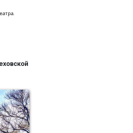
еатра.
Чеховской