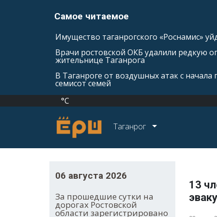
Самое читаемое
Имущество таганрогского «Роснамис» уйд
Врачи ростовской ОКБ удалили редкую оп
жительнице Таганрога
В Таганроге от воздушных атак с начала
семисот семей
°C
Таганрог
06 августа 2026
13 ч
За прошедшие сутки на
эваку
дорогах Ростовской
области зарегистрировано