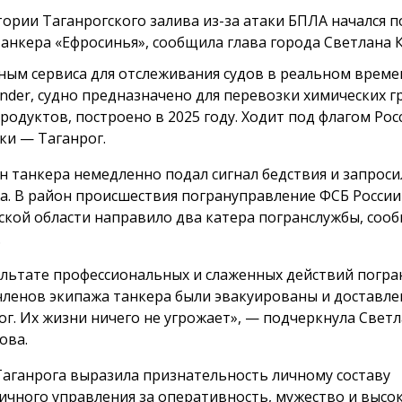
тории Таганрогского залива из-за атаки БПЛА начался п
танкера «Ефросинья», сообщила глава города Светлана 
ным сервиса для отслеживания судов в реальном време
finder, судно предназначено для перевозки химических г
родуктов, построено в 2025 году. Ходит под флагом Рос
ки — Таганрог.
н танкера немедленно подал сигнал бедствия и запрос
а. В район происшествия погрануправление ФСБ России
ской области направило два катера погранслужбы, соо
.
ультате профессиональных и слаженных действий погр
 членов экипажа танкера были эвакуированы и доставле
ог. Их жизни ничего не угрожает», — подчеркнула Свет
ова.
Таганрога выразила признательность личному составу
ичного управления за оперативность, мужество и высо