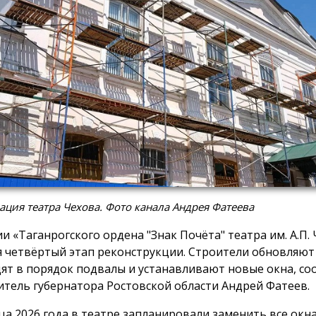
ация театра Чехова. Фото канала Андрея Фатеева
ии «Таганрогского ордена "Знак Почёта" театра им. А.П.
я четвёртый этап реконструкции. Строители обновляют
ят в порядок подвалы и устанавливают новые окна, с
итель губернатора Ростовской области Андрей Фатеев.
ца 2026 года в театре запланировали заменить все окна