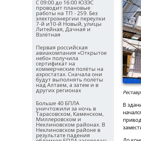
С 09:00 до 16:00 ЮЗЭС
проводит плановые
работы на ТП - 259. Без
электроэнергии переулки
7-й и10-й Новый, улицы
Литейная, Дачная и
Взлётная
Первая российская
авиакомпания «Открытое
небо» получила
сертификат на
коммерческие полёты на
аэростатах. Сначала они
будут выполнять полёты
над Алтаем, а затем и в
других регионах
Реставр
Больше 40 БПЛА
В здан
уничтожили за ночь в
началс
Тарасовском, Каменском,
Миллеровском и
привод
Неклиновском районах. В
замест
Неклиновском районе в
результате падения
До кон
обломков БПЛА загорелась