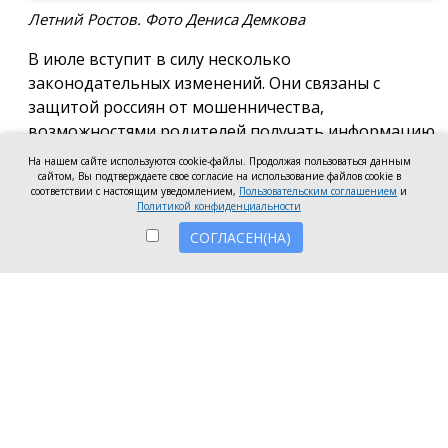
Летний Ростов. Фото Дениса Демкова
В июле вступит в силу несколько
законодательных изменений. Они связаны с
защитой россиян от мошенничества,
возможностями родителей получать информацию
по счетам детей, пишет «Российская газета.
На нашем сайте используются cookie-файлы. Продолжая пользоваться данным
сайтом, Вы подтверждаете свое согласие на использование файлов cookie в
Новые правила ЦБ РФ повысят защиту
соответствии с настоящим уведомлением,
Пользовательским соглашением
и
клиентов микрофинансовых организаций
Политикой конфиденциальности
СОГЛАСЕН(НА)
С 1 июля утверждённый Банком России стандарт
предписывает микрофинансовым организациям
(МФО) предоставлять полную информацию о
дополнительной услуге и её поставщике на всех
этапах ее оказания и о праве отказаться от услуги.
МФО не смогут с помощью различных визуальных
приёмов — цвета, размера или вида шрифта —
акцентировать внимание на самых выгодных
условиях договора, скрывая остальные.