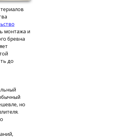
атериалов
тва
льство
ь монтажа и
ого бревна
яет
той
ть до
ельный
 обычный
ешевле, но
лителя.
го
аний,