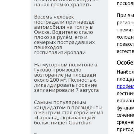
поскол
начал громко храпеть
При вы
Восемь человек
пострадали при наезде
регион
автомобиля на толпу в
тремя 
Омске. Водителю стало
холодн
плохо за рулём, его и
семерых пострадавших
позвол
пешеходов
естест
госпитализировали
Особе
На мусорном полигоне в
Гуково произошло
Наибол
возгорание на площади
площад
около 200 м². Полностью
ликвидировать горение
профил
запланировали 7 августа
лестни
вариан
Самым популярным
кандидатом в президенты
фундам
в Венгрии стал герой мема
сечени
«Гарольд, скрывающий
средне
боль», пишет Guardian
пригод