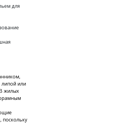
льем для
ьзование
шная
анником,
 липой или
 В жилых
норамным
ающие
, поскольку