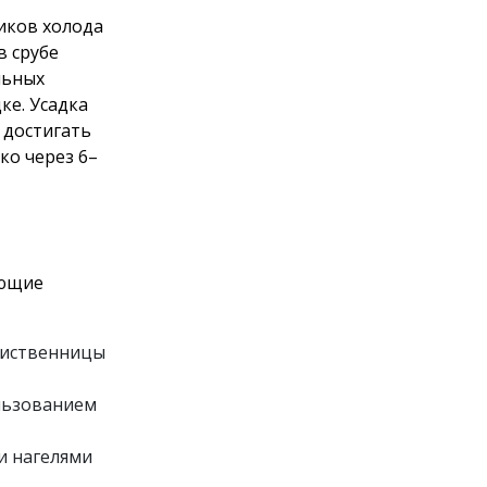
иков холода
в срубе
льных
ке. Усадка
 достигать
ко через 6–
ующие
лиственницы
льзованием
и нагелями