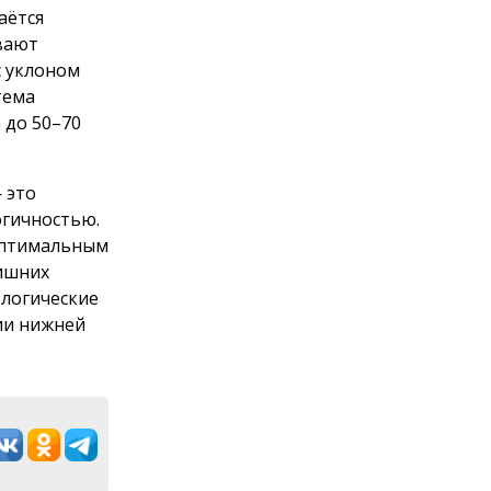
аётся
вают
с уклоном
тема
 до 50–70
 это
огичностью.
оптимальным
лишних
ологические
ии нижней