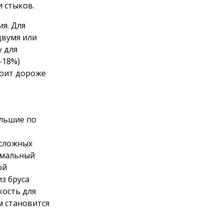
 стыков.
я. Для
двумя или
 для
–18%)
тоит дороже
льшие по
 сложных
имальный
ой
з бруса
кость для
м становится