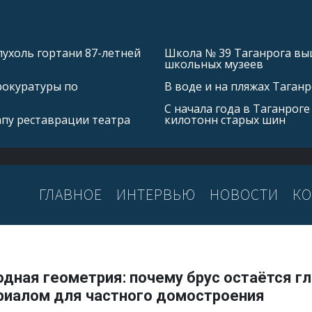
ухоль гортани 87-летней
Школа № 39 Таганрога выш
школьных музеев
рокуратуры по
В воде и на пляжах Таган
С начала года в Таганроге
апу реставрации театра
килотонн старых шин
ГЛАВНОЕ
ИНТЕРВЬЮ
НОВОСТИ
КО
одная геометрия: почему брус остаётся г
риалом для частного домостроения