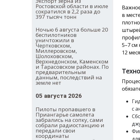
Экспорт зерна из
Ростовской области в июле
Важное
сократился в 2,2 раза до
в мест
397 тысяч тонн
плотно
Ночью 6 августа больше 20
штырей
беспилотников
профил
уничтожили в
5–7 см
Чертковском,
Миллеровском,
12 мес
Шолоховском,
Верхнедонском, Каменском
и Тарасовском районах. По
Техно
предварительным
данным, последствий на
Процес
земле нет
обязат
05 августа 2026
Ги
с 
Пилоты пропавшего в
Приангарье самолета
Сб
забрались на сопку, сами
дж
собрали радиостанцию и
передали свои
Фи
координаты
дл