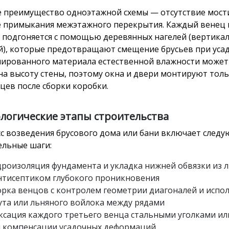
 преимущество одноэтажной схемы — отсутствие мост
е примыкания межэтажного перекрытия. Каждый венец 
 подгоняется с помощью деревянных нагелей (вертика
), которые предотвращают смещение брусьев при усад
ированного материала естественной влажности может
 на высоту стены, поэтому окна и двери монтируют толь
яцев после сборки коробки.
логические этапы строительства
с возведения брусового дома или бани включает след
ельные шаги:
дроизоляция фундамента и укладка нижней обвязки из 
антисептиком глубокого проникновения
орка венцов с контролем геометрии диагоналей и испо
ута или льняного войлока между рядами
ксация каждого третьего венца стальными уголками ил
я компенсации усадочных деформаций