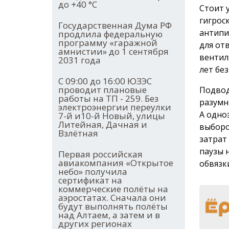
до +40 °С
Стоит 
гигрос
Государственная Дума РФ
антипи
продлила федеральную
программу «гаражной
для от
амнистии» до 1 сентября
вентил
2031 года
лет бе
С 09:00 до 16:00 ЮЗЭС
проводит плановые
Подвод
работы на ТП - 259. Без
разумн
электроэнергии переулки
А одно
7-й и10-й Новый, улицы
Литейная, Дачная и
выборо
Взлётная
затрат
паузы 
Первая российская
авиакомпания «Открытое
обвязк
небо» получила
сертификат на
коммерческие полёты на
аэростатах. Сначала они
будут выполнять полёты
над Алтаем, а затем и в
других регионах