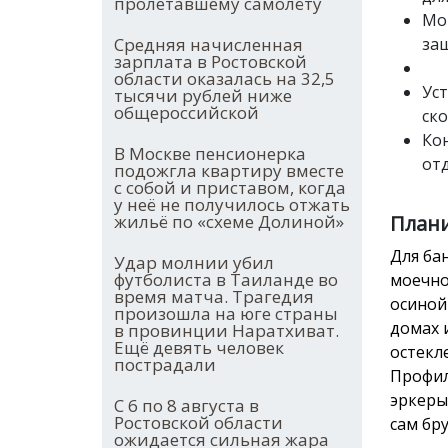
пролетавшему самолёту
Мо
за
Средняя начисленная
зарплата в Ростовской
области оказалась на 32,5
Ус
тысячи рублей ниже
общероссийской
ск
Ко
В Москве пенсионерка
от
подожгла квартиру вместе
с собой и приставом, когда
у неё не получилось отжать
План
жильё по «схеме Долиной»
Для ба
Удар молнии убил
футболиста в Таиланде во
моечно
время матча. Трагедия
осиной
произошла на юге страны
домах 
в провинции Наратхиват.
Ещё девять человек
остекл
пострадали
Профил
эркеры
С 6 по 8 августа в
Ростовской области
сам бр
ожидается сильная жара