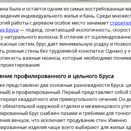
ина была и остаётся одним из самых востребованных м
зведения индивидуального жилья и бань. Среди множес
огий работы с деревом особое место занимает
строите
из бруса
— подход, сочетающий экологичность, скорост
ку натурального волокна. В отличие от оцилиндрованн
ркасных систем, брус даёт минимальную усадку и позвол
ть ровные стены без трудоёмкой конопатки. Однако у э
огии есть важные нюансы, которые необходимо понима
 проектирования.
ение профилированного и цельного бруса
ке представлено две основные разновидности бруса: ц
аный) и профилированный. Первый представляет собой
териал квадратного или прямоугольного сечения. Он д
т обязательной наружной отделки и межвенцового утеп
ированный брус снабжён пазами и гребнями для точно
ения венцов, что исключает продувание стен. Именно
ированные изделия чаще всего выбирают для жилых зд