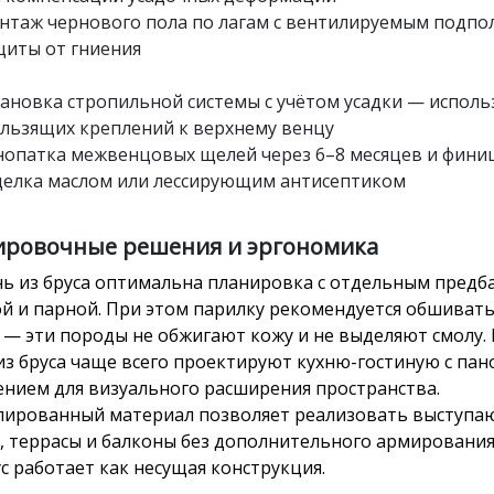
нтаж чернового пола по лагам с вентилируемым подпо
щиты от гниения
тановка стропильной системы с учётом усадки — испол
ользящих креплений к верхнему венцу
нопатка межвенцовых щелей через 6–8 месяцев и фини
делка маслом или лессирующим антисептиком
ировочные решения и эргономика
нь из бруса оптимальна планировка с отдельным предб
й и парной. При этом парилку рекомендуется обшивать
 — эти породы не обжигают кожу и не выделяют смолу.
из бруса чаще всего проектируют кухню-гостиную с па
ением для визуального расширения пространства.
ированный материал позволяет реализовать выступ
, террасы и балконы без дополнительного армирования
ус работает как несущая конструкция.