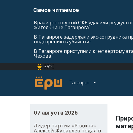
Самое читаемое
Врачи ростовской ОКБ удалили редкую оп
жительнице Таганрога
В Таганроге задержали экс-сотрудника п
подозрению в убийстве
В Таганроге приступили к четвёртому эт
Чехова
35°C
Таганрог
07 августа 2026
Прир
Лидер партии «Родина»
мате
Алексей Журавлев подал в