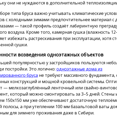
ьку они не нуждаются в дополнительной теплоизоляции
боре типа бруса важно учитывать климатические услови
ов с холодными зимами предпочтительнее материал с 
пазами — такой профиль создаёт лабиринтную преграду
ого воздуха. Кроме того, камерная сушка (влажность 12
яет избежать растрескивания при эксплуатации, хотя с
венной сушки.
нности возведения одноэтажных объектов
ьшей популярностью у застройщиков пользуются небо
и постройки. Это логично:
одноэтажные дома из
ированного бруса
не требуют массивного фундамента,
чных конструкций и мощной кровельной системы. Опт
т — мелкозаглублённый ленточный или свайно-винтов
ент, который можно смонтировать за 3–5 дней. Стены и
ем 150х150 мм уже обеспечивают достаточную теплоём
й полосы, а при утеплении 100 мм базальтовой ваты до
ным для зимнего проживания даже в Сибири.