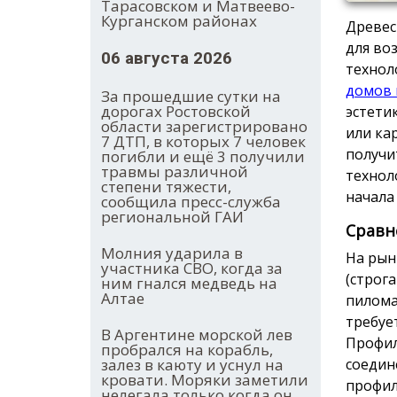
Тарасовском и Матвеево-
Курганском районах
Древес
для во
06 августа 2026
технол
домов 
За прошедшие сутки на
дорогах Ростовской
эстети
области зарегистрировано
или ка
7 ДТП, в которых 7 человек
получи
погибли и ещё 3 получили
травмы различной
технол
степени тяжести,
начала
сообщила пресс-служба
региональной ГАИ
Сравн
Молния ударила в
На рын
участника СВО, когда за
(строг
ним гнался медведь на
Алтае
пилома
требуе
В Аргентине морской лев
Профил
пробрался на корабль,
соедин
залез в каюту и уснул на
кровати. Моряки заметили
профил
нелегала только когда он