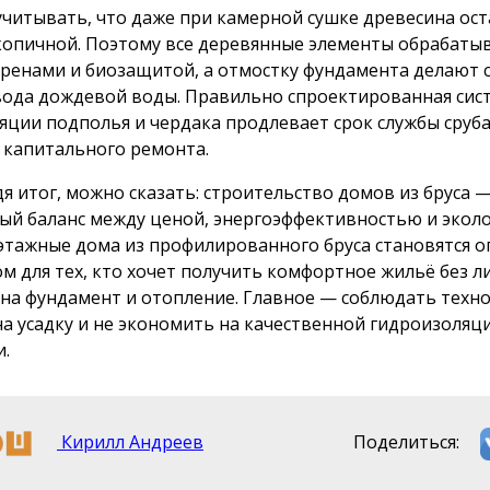
учитывать, что даже при камерной сушке древесина ост
копичной. Поэтому все деревянные элементы обрабаты
ренами и биозащитой, а отмостку фундамента делают 
вода дождевой воды. Правильно спроектированная сис
яции подполья и чердака продлевает срок службы сруба
з капитального ремонта.
я итог, можно сказать: строительство домов из бруса —
ый баланс между ценой, энергоэффективностью и экол
этажные дома из профилированного бруса становятся 
м для тех, кто хочет получить комфортное жильё без 
 на фундамент и отопление. Главное — соблюдать техн
на усадку и не экономить на качественной гидроизоляц
и.
Кирилл Андреев
Поделиться: