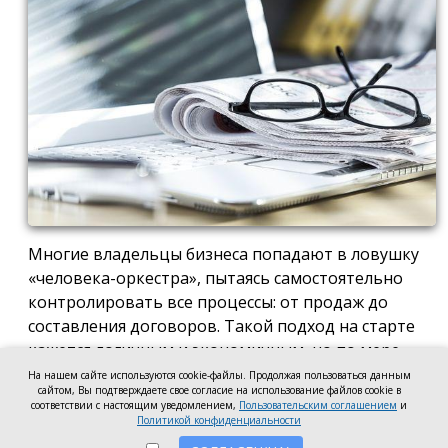
Многие владельцы бизнеса попадают в ловушку
«человека-оркестра», пытаясь самостоятельно
контролировать все процессы: от продаж до
составления договоров. Такой подход на старте
кажется логичным и экономичным, но по мере
роста компании он неизбежно становится
На нашем сайте используются cookie-файлы. Продолжая пользоваться данным
сайтом, Вы подтверждаете свое согласие на использование файлов cookie в
тормозом развития. Собственник просто тонет в
соответствии с настоящим уведомлением,
Пользовательским соглашением
и
операционке, теряя фокус на стратегических целях
Политикой конфиденциальности
и масштабировании.