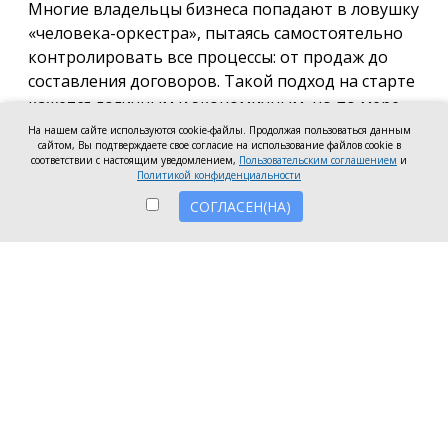
Многие владельцы бизнеса попадают в ловушку
«человека-оркестра», пытаясь самостоятельно
контролировать все процессы: от продаж до
составления договоров. Такой подход на старте
кажется логичным и экономичным, но по мере
роста компании он неизбежно становится
На нашем сайте используются cookie-файлы. Продолжая пользоваться данным
сайтом, Вы подтверждаете свое согласие на использование файлов cookie в
тормозом развития. Собственник просто тонет в
соответствии с настоящим уведомлением,
Пользовательским соглашением
и
операционке, теряя фокус на стратегических целях
Политикой конфиденциальности
и масштабировании.
СОГЛАСЕН(НА)
Делегирование сложных функций профильным
экспертам — это не просто разгрузка графика, а
вопрос выживания компании в конкурентной
среде. Когда каждый занимается своим делом,
бизнес работает как отлаженный механизм, а
риски сводятся к минимуму. Рассмотрим, почему
именно финансовое и юридическое
сопровождение стоит доверить внешним
профессионалам.