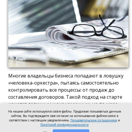
Многие владельцы бизнеса попадают в ловушку
«человека-оркестра», пытаясь самостоятельно
контролировать все процессы: от продаж до
составления договоров. Такой подход на старте
кажется логичным и экономичным, но по мере
роста компании он неизбежно становится
На нашем сайте используются cookie-файлы. Продолжая пользоваться данным
сайтом, Вы подтверждаете свое согласие на использование файлов cookie в
тормозом развития. Собственник просто тонет в
соответствии с настоящим уведомлением,
Пользовательским соглашением
и
операционке, теряя фокус на стратегических целях
Политикой конфиденциальности