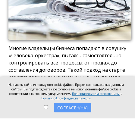
Многие владельцы бизнеса попадают в ловушку
«человека-оркестра», пытаясь самостоятельно
контролировать все процессы: от продаж до
составления договоров. Такой подход на старте
кажется логичным и экономичным, но по мере
роста компании он неизбежно становится
На нашем сайте используются cookie-файлы. Продолжая пользоваться данным
сайтом, Вы подтверждаете свое согласие на использование файлов cookie в
тормозом развития. Собственник просто тонет в
соответствии с настоящим уведомлением,
Пользовательским соглашением
и
операционке, теряя фокус на стратегических целях
Политикой конфиденциальности
и масштабировании.
СОГЛАСЕН(НА)
Делегирование сложных функций профильным
экспертам — это не просто разгрузка графика, а
вопрос выживания компании в конкурентной