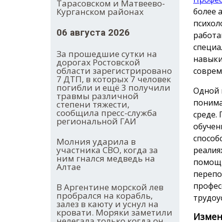
Тарасовском и Матвеево-
Курганском районах
более 
психол
06 августа 2026
работа
специа
За прошедшие сутки на
навыки
дорогах Ростовской
области зарегистрировано
соврем
7 ДТП, в которых 7 человек
погибли и ещё 3 получили
Одной 
травмы различной
понима
степени тяжести,
сообщила пресс-служба
среде.
региональной ГАИ
обучен
способ
Молния ударила в
участника СВО, когда за
реалия
ним гнался медведь на
помощь
Алтае
перепо
профес
В Аргентине морской лев
пробрался на корабль,
трудоу
залез в каюту и уснул на
кровати. Моряки заметили
Измен
нелегала только когда он