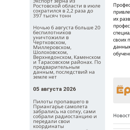
Экспорт зерна из
Профес
Ростовской области в июле
сократился в 2,2 раза до
привле
397 тысяч тонн
их раз
профес
Ночью 6 августа больше 20
беспилотников
специа
уничтожили в
своих 
Чертковском,
данных
Миллеровском,
Шолоховском,
обучен
Верхнедонском, Каменском
и Тарасовском районах. По
предварительным
данным, последствий на
земле нет
05 августа 2026
Пилоты пропавшего в
Приангарье самолета
забрались на сопку, сами
Новост
собрали радиостанцию и
передали свои
координаты