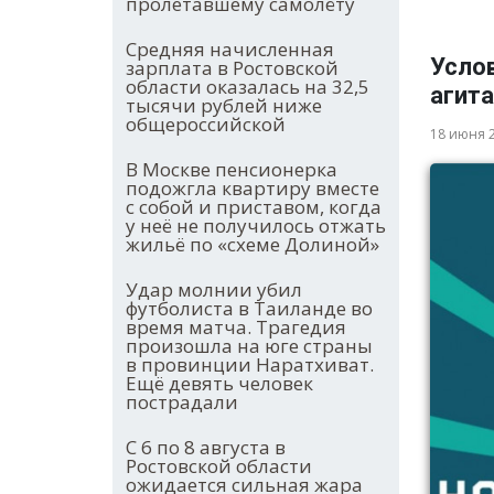
пролетавшему самолёту
Средняя начисленная
Усло
зарплата в Ростовской
области оказалась на 32,5
агита
тысячи рублей ниже
общероссийской
18 июня 
В Москве пенсионерка
подожгла квартиру вместе
с собой и приставом, когда
у неё не получилось отжать
жильё по «схеме Долиной»
Удар молнии убил
футболиста в Таиланде во
время матча. Трагедия
произошла на юге страны
в провинции Наратхиват.
Ещё девять человек
пострадали
С 6 по 8 августа в
Ростовской области
ожидается сильная жара