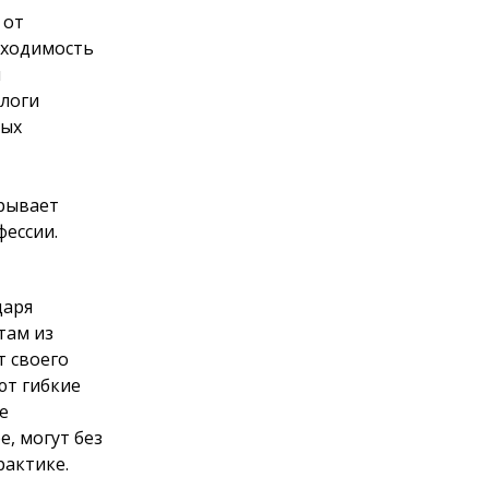
 от
бходимость
и
ологи
ных
крывает
фессии.
даря
там из
т своего
ют гибкие
е
е, могут без
рактике.