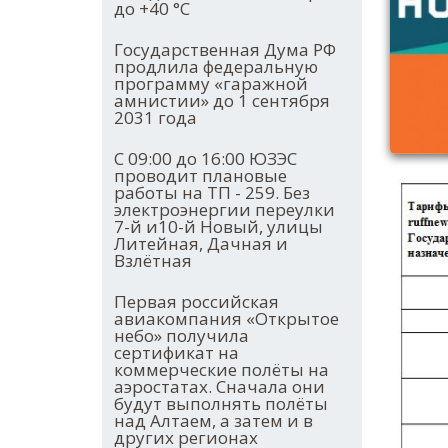
до +40 °С
Государственная Дума РФ
продлила федеральную
программу «гаражной
амнистии» до 1 сентября
2031 года
С 09:00 до 16:00 ЮЗЭС
проводит плановые
работы на ТП - 259. Без
электроэнергии переулки
7-й и10-й Новый, улицы
Литейная, Дачная и
Взлётная
Первая российская
авиакомпания «Открытое
небо» получила
сертификат на
коммерческие полёты на
аэростатах. Сначала они
будут выполнять полёты
над Алтаем, а затем и в
других регионах