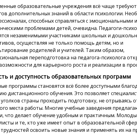
енные образовательные учреждения всё чаще требуют
гов дополнительных знаний в области психологии. Нео
ессионалах, способных справляться с эмоциональными 
нческими проблемами детей, очевидна. Педагоги-псих
ятся незаменимыми участниками школьных и дошколь
тивов, осуществляя не только помощь детям, но и
ьтирование родителей и учителей. Таким образом,
сиональная переподготовка на педагога-психолога от
возможности для карьерного роста и реализации в про
сть и доступность образовательных программ
ые программы становятся всё более доступными благо
ию дистанционного обучения. Это позволяет специалис
 уголков страны проходить подготовку, не отрываясь о
ого места работы. Многие учебные заведения предлага
и, что делает обучение удобным и практичным. Молоды
листы и те, кто уже имеет опыт в образовательной сфер
 трудностей освоить новые знания и применять их на п