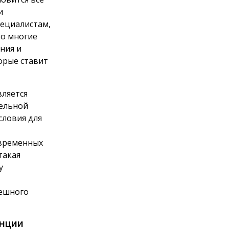
и
пециалистам,
то многие
ния и
орые ставит
вляется
тельной
словия для
овременных
такая
у
пешного
енции