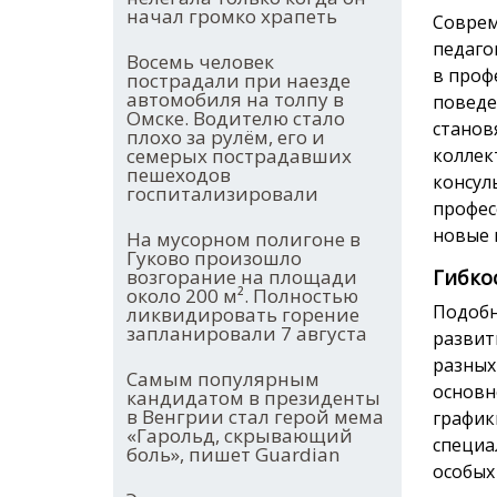
начал громко храпеть
Соврем
педаго
Восемь человек
в проф
пострадали при наезде
автомобиля на толпу в
поведе
Омске. Водителю стало
станов
плохо за рулём, его и
семерых пострадавших
коллек
пешеходов
консул
госпитализировали
профес
новые 
На мусорном полигоне в
Гуково произошло
возгорание на площади
Гибко
около 200 м². Полностью
Подобн
ликвидировать горение
запланировали 7 августа
развит
разных
Самым популярным
основн
кандидатом в президенты
в Венгрии стал герой мема
график
«Гарольд, скрывающий
специа
боль», пишет Guardian
особых