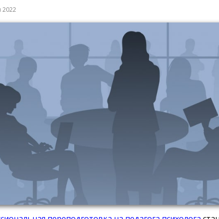
я 2022
сиональная переподготовка на педагога психолога
стан