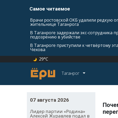
Самое читаемое
Врачи ростовской ОКБ удалили редкую оп
жительнице Таганрога
В Таганроге задержали экс-сотрудника п
подозрению в убийстве
В Таганроге приступили к четвёртому эт
Чехова
29°C
Таганрог
07 августа 2026
Поче
Лидер партии «Родина»
пере
Алексей Журавлев подал в