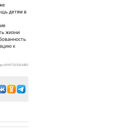
же
ощь детям в
кие
ть жизни
ебованность
вацию к
урс»ИНН7203564485