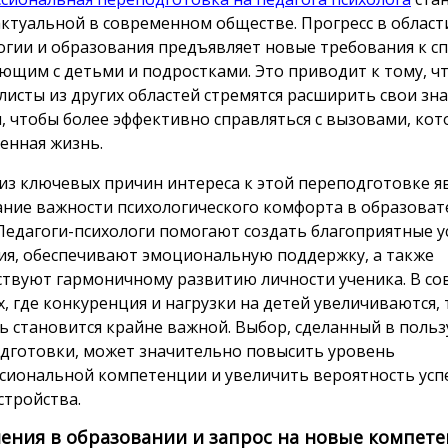
актуальной в современном обществе. Прогресс в област
огии и образования предъявляет новые требования к с
ющим с детьми и подростками. Это приводит к тому, ч
листы из других областей стремятся расширить свои зна
, чтобы более эффективно справляться с вызовами, кот
енная жизнь.
из ключевых причин интереса к этой переподготовке я
ние важности психологического комфорта в образова
 Педагоги-психологи помогают создать благоприятные у
ия, обеспечивают эмоциональную поддержку, а также
ствуют гармоничному развитию личности ученика. В с
х, где конкуренция и нагрузки на детей увеличиваются, 
 становится крайне важной. Выбор, сделанный в польз
дготовки, может значительно повысить уровень
сиональной компетенции и увеличить вероятность ус
стройства.
ения в образовании и запрос на новые компет