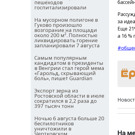
бассей
пешеходов
госпитализировали
Рассуж
На мусорном полигоне в
за иде
Гуково произошло
Еще 21
возгорание на площади
около 200 м². Полностью
а 16 %
ликвидировать горение
запланировали 7 августа
#обще
Самым популярным
кандидатом в президенты
в Венгрии стал герой мема
«Гарольд, скрывающий
боль», пишет Guardian
Экспорт зерна из
Ростовской области в июле
Новост
сократился в 2,2 раза до
397 тысяч тонн
Ночью 6 августа больше 20
беспилотников
уничтожили в
На м
Чертковском,