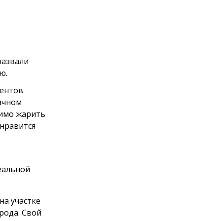
 назвали
ю.
центов
дачном
димо жарить
 нравится
еальной
на участке
рода. Свой