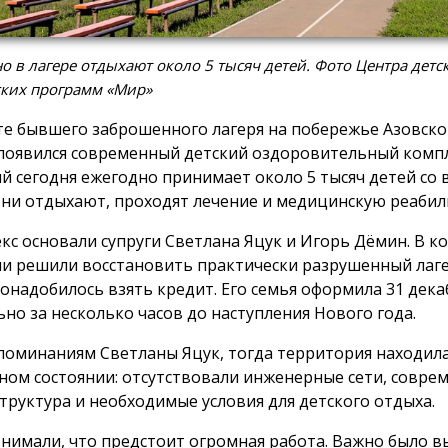
о в лагере отдыхают около 5 тысяч детей. Фото Центра детс
ких программ «Мир»
те бывшего заброшенного лагеря на побережье Азовско
 появился современный детский оздоровительный комп
й сегодня ежегодно принимает около 5 тысяч детей со в
они отдыхают, проходят лечение и медицинскую реаби
кс основали супруги Светлана Яцук и Игорь Дёмин. В к
ни решили восстановить практически разрушенный лаге
понадобилось взять кредит. Его семья оформила 31 дек
ьно за несколько часов до наступления Нового года.
поминаниям Светланы Яцук, тогда территория находила
ном состоянии: отсутствовали инженерные сети, совре
труктура и необходимые условия для детского отдыха.
нимали, что предстоит огромная работа. Важно было в