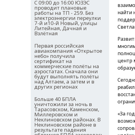
С 09:00 до 16:00 ЮЗЭС
взаимо
проводит плановые
найти 
работы на ТП - 259. Без
электроэнергии переулки
поддер
7-й и10-й Новый, улицы
Светла
Литейная, Дачная и
Взлётная
Развит
Первая российская
многим
авиакомпания «Открытое
полноц
небо» получила
центр 
сертификат на
коммерческие полёты на
образу
аэростатах. Сначала они
будут выполнять полёты
Сегодн
над Алтаем, а затем и в
других регионах
реабил
восста
Больше 40 БПЛА
ограни
уничтожили за ночь в
Тарасовском, Каменском,
«За го
Миллеровском и
Неклиновском районах. В
возмож
Неклиновском районе в
сопров
результате падения
обломков БПЛА загорелась