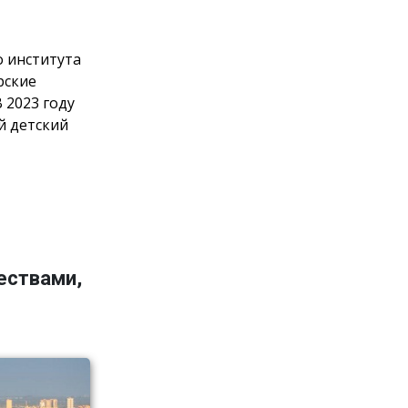
 института
рские
 2023 году
й детский
ествами,