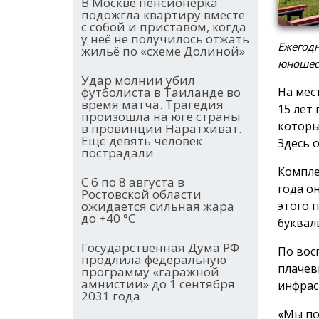
В Москве пенсионерка
подожгла квартиру вместе
с собой и приставом, когда
у неё не получилось отжать
Ежегодн
жильё по «схеме Долиной»
юношес
Удар молнии убил
На мес
футболиста в Таиланде во
время матча. Трагедия
15 лет
произошла на юге страны
которы
в провинции Наратхиват.
Ещё девять человек
Здесь 
пострадали
Компле
С 6 по 8 августа в
года о
Ростовской области
этого 
ожидается сильная жара
до +40 °С
буквал
Государственная Дума РФ
По вос
продлила федеральную
плачев
программу «гаражной
амнистии» до 1 сентября
инфрас
2031 года
«Мы по