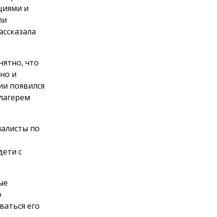
циями и
ли
ассказала
нятно, что
но и
ии появился
лагерем
иалисты по
дети с
ые
о
ваться его