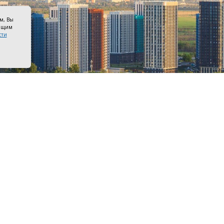
ом, Вы
оящим
сти
Ростов. Фото Дениса Демкова
 вступит в силу несколько законодательных изменений.
ы с защитой россиян от мошенничества, возможностям
ть информацию по счетам детей, пишет «Российская газ