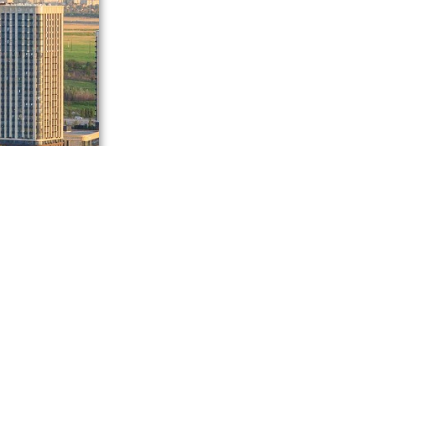
 Они
и родителей
ета.