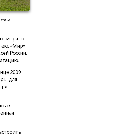
ких и
го моря за
лекс «Мир»,
сей России.
литацию.
онце 2009
рь, для
абря —
сь в
менная
ыстроить