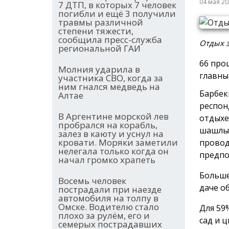
04 мая 2
7 ДТП, в которых 7 человек
погибли и ещё 3 получили
травмы различной
степени тяжести,
сообщила пресс-служба
Отдых з
региональной ГАИ
66 про
Молния ударила в
главны
участника СВО, когда за
ним гнался медведь на
Барбек
Алтае
респон
В Аргентине морской лев
отдыхе
пробрался на корабль,
шашлык
залез в каюту и уснул на
кровати. Моряки заметили
провод
нелегала только когда он
предпо
начал громко храпеть
Больше
Восемь человек
даче о
пострадали при наезде
автомобиля на толпу в
Омске. Водителю стало
Для 59
плохо за рулём, его и
сад и 
семерых пострадавших