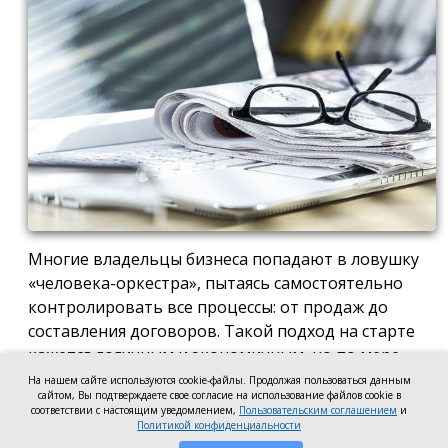
Многие владельцы бизнеса попадают в ловушку
«человека-оркестра», пытаясь самостоятельно
контролировать все процессы: от продаж до
составления договоров. Такой подход на старте
кажется логичным и экономичным, но по мере
роста компании он неизбежно становится
На нашем сайте используются cookie-файлы. Продолжая пользоваться данным
сайтом, Вы подтверждаете свое согласие на использование файлов cookie в
тормозом развития. Собственник просто тонет в
соответствии с настоящим уведомлением,
Пользовательским соглашением
и
операционке, теряя фокус на стратегических целях
Политикой конфиденциальности