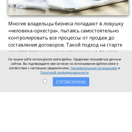
Многие владельцы бизнеса попадают в ловушку
«человека-оркестра», пытаясь самостоятельно
контролировать все процессы: от продаж до
составления договоров. Такой подход на старте
кажется логичным и экономичным, но по мере
роста компании он неизбежно становится
На нашем сайте используются cookie-файлы. Продолжая пользоваться данным
сайтом, Вы подтверждаете свое согласие на использование файлов cookie в
тормозом развития. Собственник просто тонет в
соответствии с настоящим уведомлением,
Пользовательским соглашением
и
операционке, теряя фокус на стратегических целях
Политикой конфиденциальности
и масштабировании.
СОГЛАСЕН(НА)
Делегирование сложных функций профильным
экспертам — это не просто разгрузка графика, а
вопрос выживания компании в конкурентной
среде. Когда каждый занимается своим делом,
бизнес работает как отлаженный механизм, а
риски сводятся к минимуму. Рассмотрим, почему